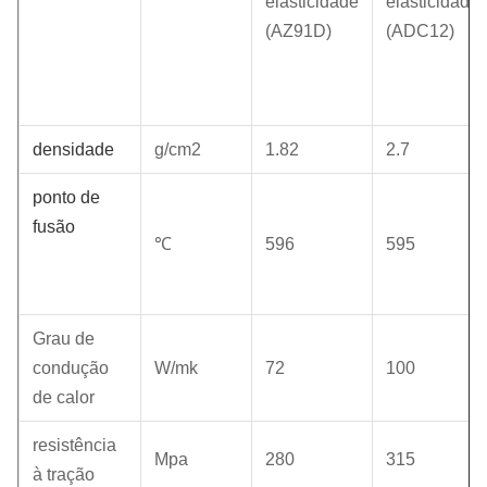
elasticidade
elasticidade
(AZ91D)
(ADC12)
densidade
g/cm2
1.82
2.7
ponto de
fusão
℃
596
595
Grau de
condução
W/mk
72
100
de calor
resistência
Mpa
280
315
à tração