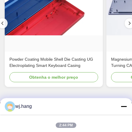
Powder Coating Mobile Shell Die Casting UG
Magnesium
Electroplating Smart Keyboard Casing
Turning C
Obtenha o melhor preço
wj.hang
Contacte-nos
Jiangsu EMT Precision Manufacturing Co.,
2:44 PM
Ltd.