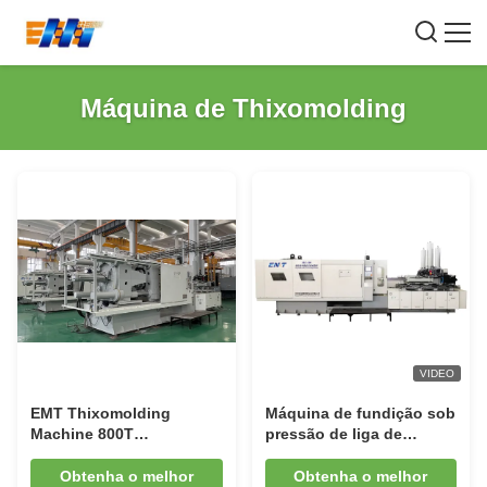
Máquina de Thixomolding
VIDEO
EMT Thixomolding
Máquina de fundição sob
Machine 800T
pressão de liga de
Magnesium Alloy
magnésio para
Injection Molding
tixomoldagem 300T
Obtenha o melhor
Obtenha o melhor