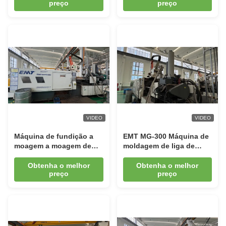
preço
preço
Machine
Processo semi a sólido
VIDEO
VIDEO
Máquina de fundição a
EMT MG-300 Máquina de
moagem a moagem de
moldagem de liga de
ligas de magnésio
magnésio para peças de
flexíveis de 3000 kN para
automóveis
Obtenha o melhor
Obtenha o melhor
preço
preço
peças de pequena
precisão e grandes
componentes estruturais