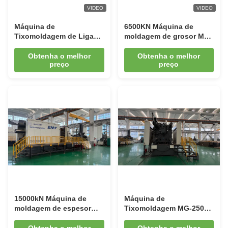
VIDEO
VIDEO
Máquina de
6500KN Máquina de
Tixomoldagem de Liga
moldagem de grosor MG-
de Magnésio MG-300
650 Formação semi-
EMT de Alto
sólida de liga de
Obtenha o melhor
Obtenha o melhor
preço
preço
Desempenho para
magnésio
Produção de Precisão de
Produtos Automotivos
Eletrônicos e
Aeroespaciais
15000kN Máquina de
Máquina de
moldagem de espesor
Tixomoldagem MG-2500
para produtos de liga de
Avançada para Produtos
magnésio Matriz de
de Liga de Magnésio de