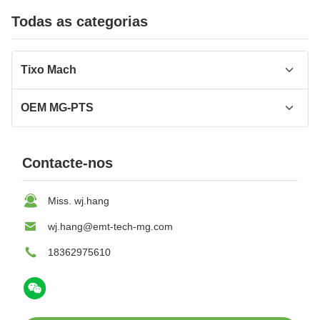
Todas as categorias
Tixo Mach
Máquina de Thixomolding
OEM MG-PTS
A liga do magnésio morre máquina de carcaça
OEM de fundição sob pressão de liga de
magnésio
Contacte-nos
Peças de Magnésio 3C OEM
Miss. wj.hang
Peças Automotivas de Magnésio OEM
wj.hang@emt-tech-mg.com
Peça de Magnésio para Produtos de Exterior
18362975610
OEM
Fundição de Peças Médicas OEM