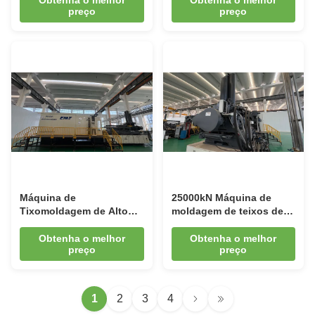
Obtenha o melhor
Obtenha o melhor
preço
preço
tonelagem completa e
Alta Precisão
capacidades de
produção versáteis
Máquina de
25000kN Máquina de
Tixomoldagem de Alto
moldagem de teixos de
Desempenho para Peças
alto desempenho para
Automotivas e
necessidades de
Obtenha o melhor
Obtenha o melhor
preço
preço
Aeroespaciais Liga de
produção diversificadas
Magnésio MG-1500
EMT Equipamento de liga
de magnésio
1
2
3
4