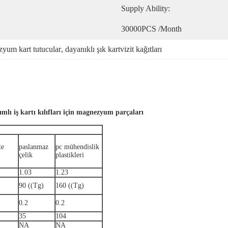
Supply Ability:
30000PCS /Month
zyum kart tutucular
, 
dayanıklı şık kartvizit kağıtları
mlı iş kartı kılıfları için magnezyum parçaları
te
paslanmaz
pc mühendislik
çelik
plastikleri
1.03
1.23
90 ((Tg)
160 ((Tg)
0.2
0.2
35
104
NA
NA