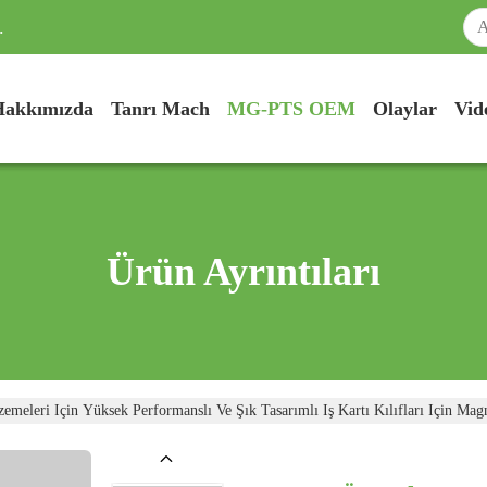
.
Hakkımızda
Tanrı Mach
MG-PTS OEM
Olaylar
Vid
Ürün Ayrıntıları
meleri Için Yüksek Performanslı Ve Şık Tasarımlı Iş Kartı Kılıfları Için Ma