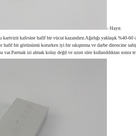
- Hayır.
artvizit kafesine hafif bir vücut kazandırır.Ağırlığı yaklaşık %40-60
ve hafif bir görünümü korurken iyi bir sıkıştırma ve darbe direncine sah
su var.Parmak izi almak kolay değil ve uzun süre kullanıldıktan sonra te