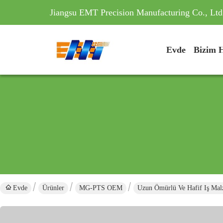
Jiangsu EMT Precision Manufacturing Co., Ltd
Evde
Bizim 
Evde
Ürünler
MG-PTS OEM
Uzun Ömürlü Ve Hafif Iş Malze