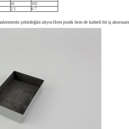
41
102
2.1
6.7
menin çekirdeğini alıyor.Hem pratik hem de kaliteli bir iş aksesuarı hal