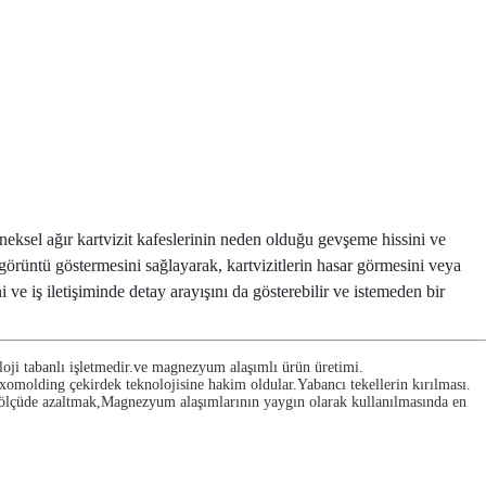
leneksel ağır kartvizit kafeslerinin neden olduğu gevşeme hissini ve
görüntü göstermesini sağlayarak, kartvizitlerin hasar görmesini veya
e iş iletişiminde detay arayışını da gösterebilir ve istemeden bir
loji tabanlı işletmedir.ve magnezyum alaşımlı ürün üretimi.
omolding çekirdek teknolojisine hakim oldular.Yabancı tekellerin kırılması.
 ölçüde azaltmak,Magnezyum alaşımlarının yaygın olarak kullanılmasında en