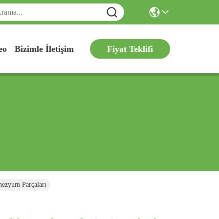
Fiyat Teklifi
eo
Bizimle İletişim
gnezyum Parçaları