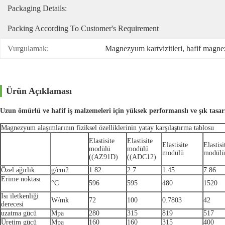
Packaging Details:
Packing According To Customer's Requirement
Vurgulamak:
Magnezyum kartvizitleri
, 
hafif magne
Ürün Açıklaması
Uzun ömürlü ve hafif iş malzemeleri için yüksek performanslı ve şık tasarı
Magnezyum alaşımlarının fiziksel özelliklerinin yatay karşılaştırma tablosu
Elastisite
Elastisite
Elastisite
Elastisi
modülü
modülü
modülü
modülü
((AZ91D)
((ADC12)
Özel ağırlık
g/cm2
1.82
2.7
1.45
7.86
Erime noktası
°C
596
595
480
1520
Isı iletkenliği
W/mk
72
100
0.7803
42
derecesi
uzatma gücü
Mpa
280
315
819
517
Üretim gücü
Mpa
160
160
315
400