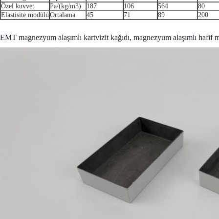
Özel kuvvet
Pa/(kg/m3)
187
106
564
80
Elastisite modülü
Ortalama
45
71
89
200
EMT magnezyum alaşımlı kartvizit kağıdı, magnezyum alaşımlı hafif malze