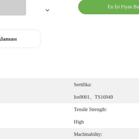
En İyi Fiyatı B
klaması
Sertifika:
Ios9001、TS16949
Tensile Strength:
High
Machinability: