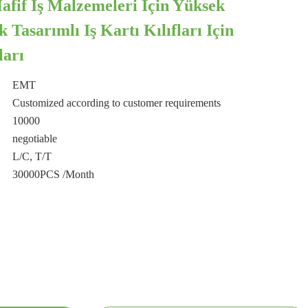
fif Iş Malzemeleri Için Yüksek
 Tasarımlı Iş Kartı Kılıfları Için
arı
EMT
Customized according to customer requirements
10000
negotiable
L/C, T/T
30000PCS /Month