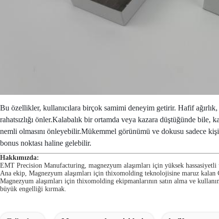
Bu özellikler, kullanıcılara birçok samimi deneyim getirir. Hafif ağırlık
rahatsızlığı önler.Kalabalık bir ortamda veya kazara düştüğünde bile, k
nemli olmasını önleyebilir.Mükemmel görünümü ve dokusu sadece kişisel e
bonus noktası haline gelebilir.
Hakkımızda:
EMT Precision Manufacturing, magnezyum alaşımları için yüksek hassasiyetli th
Ana ekip, Magnezyum alaşımları için thixomolding teknolojisine maruz kalan Çi
Magnezyum alaşımları için thixomolding ekipmanlarının satın alma ve kullanı
büyük engelliği kırmak.