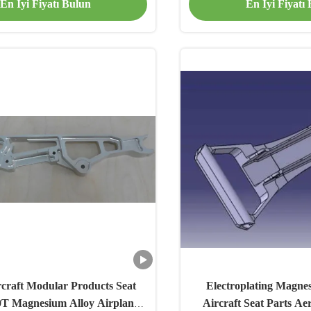
En İyi Fiyatı Bulun
En İyi Fiyatı
craft Modular Products Seat
Electroplating Magnes
0T Magnesium Alloy Airplane
Aircraft Seat Parts Ae