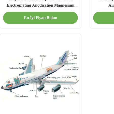
Electroplating Anodization Magnesium
Ai
Aircraft Parts
En İyi Fiyatı Bulun