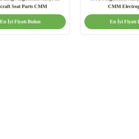
rcraft Seat Parts CMM
CMM Electrop
En İyi Fiyatı Bulun
En İyi Fiyatı