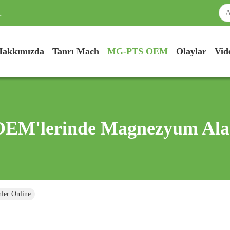
.
Hakkımızda
Tanrı Mach
MG-PTS OEM
Olaylar
Vid
OEM'lerinde Magnezyum Alaş
ler Online