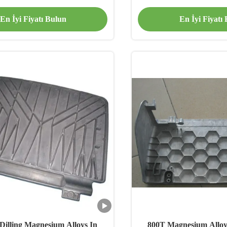
Seat Parts
Parts
En İyi Fiyatı Bulun
En İyi Fiyatı
Dilling Magnesium Alloys In
800T Magnesium Alloy 