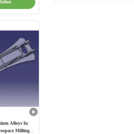
 Bulun
ium Alloys In
rospace Milling