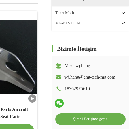
Tanrı Mach
MG-PTS OEM
Bizimle İletişim
Miss. wj.hang
wj.hang@emt-tech-mg.com
18362975610
Parts Aircraft
Seat Parts
Şimdi iletişime geçin