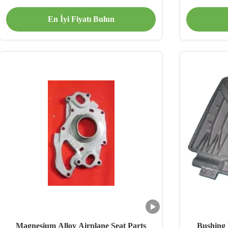
En İyi Fiyatı Bulun
Magnesium Alloy Airplane Seat Parts
Bushing 