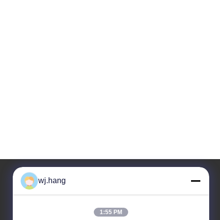
wj.hang
Adresimiz
1:55 PM
şirket adresi