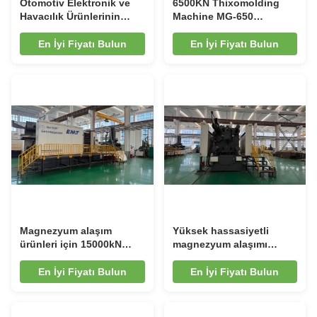
Otomotiv Elektronik ve
6500KN Thixomolding
Havacılık Ürünlerinin
Machine MG-650
Hassas Üretimi için
Magnezyum Alaşımı
Yüksek Performanslı EMT
Yarım Katı Kalıplandırma
En İyi Fiyatı Bulun
En İyi Fiyatı Bulun
MG-300 Magnezyum
Alaşımlı Tiksomolding
Makinesi
Magnezyum alaşım
Yüksek hassasiyetli
ürünleri için 15000kN
magnezyum alaşımı
Thixomolding Makinesi
ürünleri için gelişmiş MG-
Tam Tonlama Matrisi ve
2500 Thixomolding
En İyi Fiyatı Bulun
En İyi Fiyatı Bulun
Çeşitli Üretim Yetenekleri
Makinesi