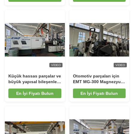
Machine
VIDEO
VIDEO
Küçük hassas parçalar ve
Otomotiv parçaları için
büyük yapısal bileşenler
EMT MG-300 Magnezyum
için 3000kN esnek
alaşımı diksomolding
magnezyum alaşımı mat
makinesi
En İyi Fiyatı Bulun
En İyi Fiyatı Bulun
dökme makinesi