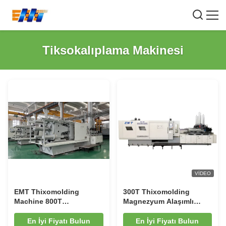
Tiksokalıplama Makinesi
VIDEO
EMT Thixomolding
300T Thixomolding
Machine 800T
Magnezyum Alaşımlı
Magnesium Alloy
Döküm Makinesi Yarıdan
Injection Molding
Katıya Proses
En İyi Fiyatı Bulun
En İyi Fiyatı Bulun