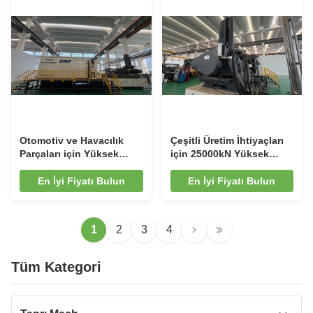
Otomotiv ve Havacılık
Çeşitli Üretim İhtiyaçları
Parçaları için Yüksek
için 25000kN Yüksek
Performanslı
Performanslı
Thixomolding Makinesi
Thixomolding Makinesi
En İyi Fiyatı Bulun
En İyi Fiyatı Bulun
MG-1500 Magnezyum
EMT Magnezyum Alaşım
Alaşımı
Teçhizatı
1
2
3
4
Tüm Kategori