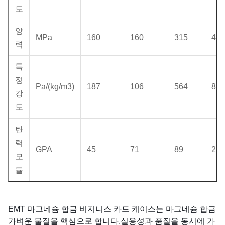
도
양
MPa
160
160
315
400
력
특
정
Pa/(kg/m3)
187
106
564
80
강
도
탄
력
GPA
45
71
89
200
모
듈
EMT 마그네슘 합금 비지니스 카드 케이스는 마그네슘 합금
가벼운 물질을 핵심으로 합니다.실용성과 품질을 동시에 가