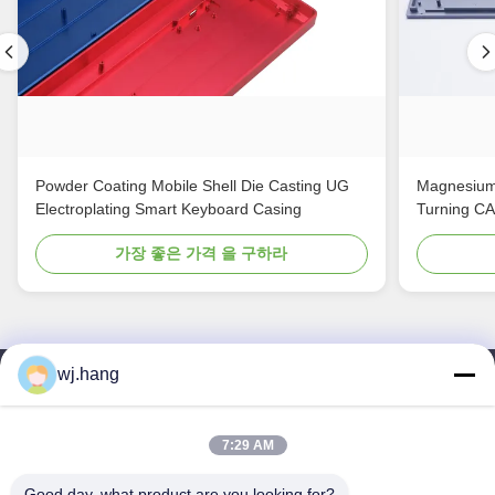
Powder Coating Mobile Shell Die Casting UG
Magnesium
Electroplating Smart Keyboard Casing
Turning C
가장 좋은 가격 을 구하라
wj.hang
저희와 연락
Jiangsu EMT Precision Manufacturing Co.,
7:29 AM
Ltd.
Good day, what product are you looking for?