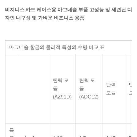
비지니스 카드 케이스용 마그네슘 부품 고성능 및 세련된 디
자인 내구성 및 가벼운 비즈니스 용품
마그네슘 합금의 물리적 특성의 수평 비교 표
탄력 모
탄력 모
탄력
탄
듈
듈
모듈
모
(AZ91D)
(ADC12)
특