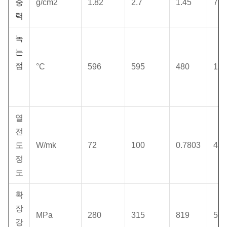
중
g/cm2
1.82
2.7
1.45
7.8
력
녹
는
점
°C
596
595
480
152
열
전
도
W/mk
72
100
0.7803
42
정
도
확
장
MPa
280
315
819
517
강