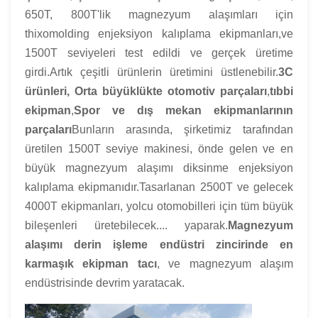
650T, 800T'lik magnezyum alaşımları için
thixomolding enjeksiyon kalıplama ekipmanları,ve
1500T seviyeleri test edildi ve gerçek üretime
girdi.Artık çeşitli ürünlerin üretimini üstlenebilir.
3C
ürünleri,
Orta büyüklükte otomotiv parçaları
,
tıbbi
ekipman
,
Spor ve dış mekan ekipmanlarının
parçaları
Bunların arasında, şirketimiz tarafından
üretilen 1500T seviye makinesi, önde gelen ve en
büyük magnezyum alaşımı diksinme enjeksiyon
kalıplama ekipmanıdır.Tasarlanan 2500T ve gelecek
4000T ekipmanları, yolcu otomobilleri için tüm büyük
bileşenleri üretebilecek.... yaparak.
Magnezyum
alaşımı derin işleme endüstri zincirinde en
karmaşık ekipman tacı
, ve magnezyum alaşım
endüstrisinde devrim yaratacak.