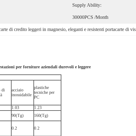
Supply Ability:
30000PCS /Month
carte di credito leggeri in magnesio
, 
eleganti e resistenti portacarte di vis
estazioni per forniture aziendali durevoli e leggere
plastiche
 di
acciaio
tecniche per
tà
inossidabile
PC
1.03
1.23
90(Tg)
160(Tg)
0.2
0.2