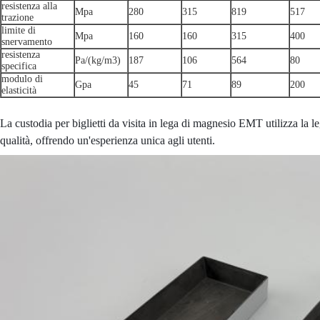
resistenza alla
Mpa
280
315
819
517
trazione
limite di
Mpa
160
160
315
400
snervamento
resistenza
Pa/(kg/m3)
187
106
564
80
specifica
modulo di
Gpa
45
71
89
200
elasticità
La custodia per biglietti da visita in lega di magnesio EMT utilizza la l
qualità, offrendo un'esperienza unica agli utenti.