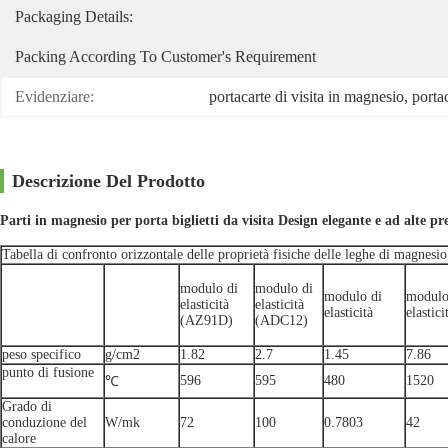
Packaging Details:
Packing According To Customer's Requirement
Evidenziare:
portacarte di visita in magnesio
, 
porta
Descrizione Del Prodotto
Parti in magnesio per porta biglietti da visita Design elegante e ad alte pr
Tabella di confronto orizzontale delle proprietà fisiche delle leghe di magnesio
modulo di
modulo di
modulo di
modulo
elasticità
elasticità
elasticità
elastici
(AZ91D)
(ADC12)
peso specifico
g/cm2
1.82
2.7
1.45
7.86
punto di fusione
596
595
480
1520
℃
Grado di
conduzione del
W/mk
72
100
0.7803
42
calore