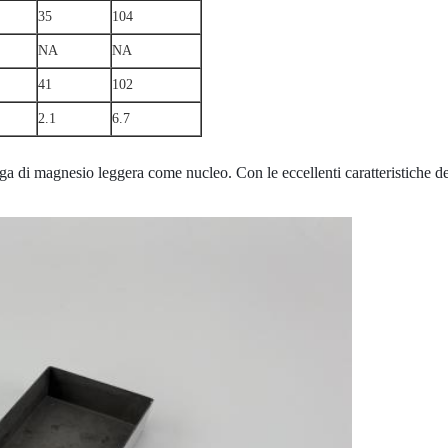
35
104
NA
NA
41
102
2.1
6.7
ega di magnesio leggera come nucleo. Con le eccellenti caratteristiche de