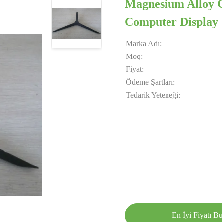
Magnesium Alloy 
Computer Display 
Marka Adı:
Moq:
Fiyat:
Ödeme Şartları:
Tedarik Yeteneği:
En İyi Fiyatı B