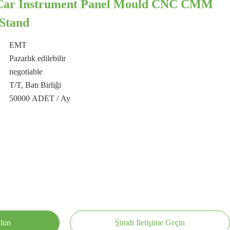
Car Instrument Panel Mould CNC CMM
Stand
EMT
Pazarlık edilebilir
negotiable
T/T, Batı Birliği
50000 ADET / Ay
ulun
Şimdi Iletişime Geçin