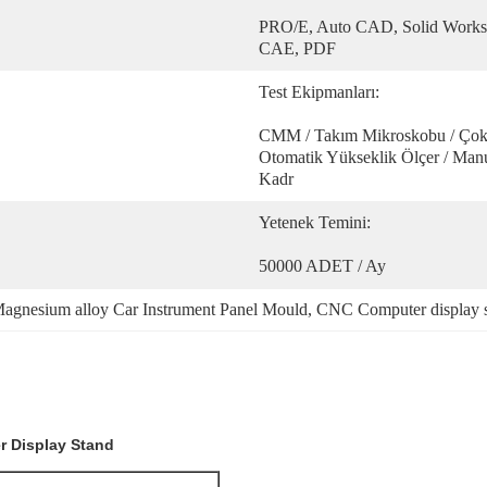
PRO/E, Auto CAD, Solid Work
CAE, PDF
Test Ekipmanları:
CMM / Takım Mikroskobu / Çok M
Otomatik Yükseklik Ölçer / Manue
Kadr
Yetenek Temini:
50000 ADET / Ay
agnesium alloy Car Instrument Panel Mould
, 
CNC Computer display 
 Display Stand