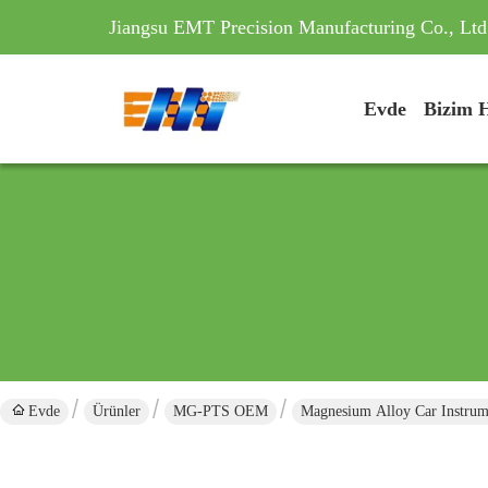
Jiangsu EMT Precision Manufacturing Co., Ltd
Evde
Bizim 
Evde
Ürünler
MG-PTS OEM
Magnesium Alloy Car Instru