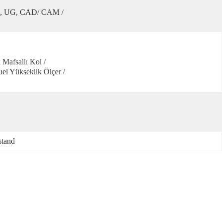
s, UG, CAD/ CAM / 
afsallı Kol / 
l Yükseklik Ölçer / 
stand