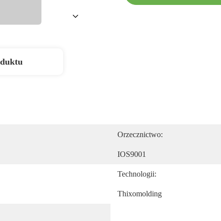
oduktu
Orzecznictwo:
IOS9001
Technologii:
Thixomolding