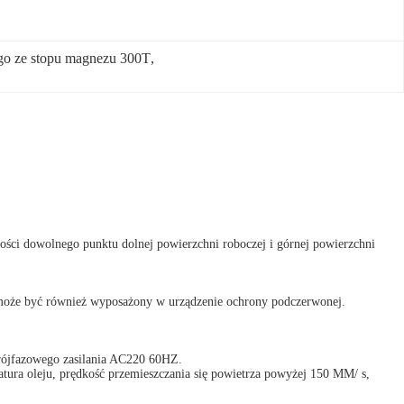
go ze stopu magnezu 300T
, 
łości dowolnego punktu dolnej powierzchni roboczej i górnej powierzchni
, może być również wyposażony w urządzenie ochrony podczerwonej.
trójfazowego zasilania AC220 60HZ.
tura oleju, prędkość przemieszczania się powietrza powyżej 150 MM/ s,