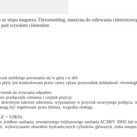
o ze stopu magnezu Thixomolding
, 
maszyna do odlewania ciśnieniowe
 pod wysokim ciśnieniem
czas szybkiego poruszania się w górę i w dół.
o płyty jest kontrolowana przez cztery rękaw przewodnik,dokładność równoleg
 rownik do zrzucania odpadów.
 przełącznik ciśnienia i czujnik pozycji.
y w dowolnym zakresie uderzenia, wyposażony w przycisk awaryjnego podjęcia
 mogą być regulowane przez klienta, wygodna obsługa.
kGF = 9,8KN).
ko źródłem zasilania, zewnętrznego trójfazowego zasilania AC380V 50HZ lub 
gii, wykorzystanie obwodów hydraulicznych cylindrów głównych, niska tempera