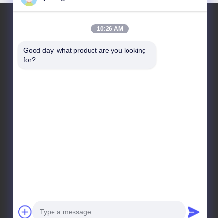
10:26 AM
Nasz adres
Good day, what product are you looking 
for?
adres spółki
No 6-1 Jieke Road, Qiting Street, miasto Yixing, prowincja Jiangsu,
Chiny
Adres fabryki
No 6-1 Jieke Road, Qiting Street, miasto Yixing, prowincja Jiangsu,
Chiny
Tel.
86-18362975610