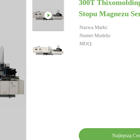
300T Thixomoldin
Stopu Magnezu Sem
Nazwa Marki:
Numer Modelu:
MOQ:
Najlepszą Ce