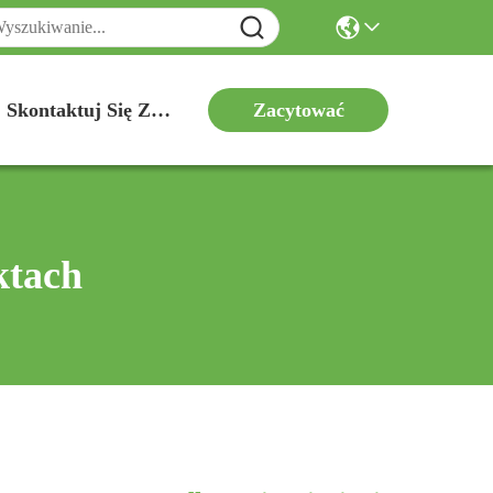
Zacytować
Skontaktuj Się Z Nami
ktach