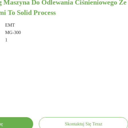
g Maszyna Do Odlewania Ciśnieniowego Ze
i To Solid Process
EMT
MG-300
1
nę
Skontaktuj Się Teraz