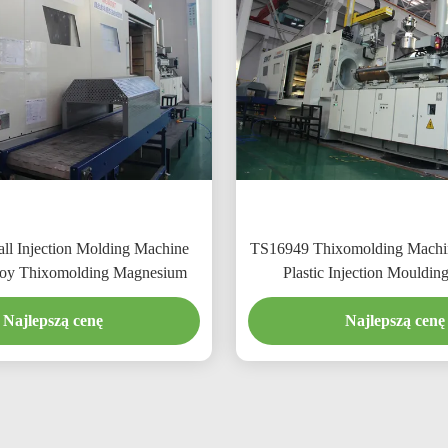
l Injection Molding Machine
TS16949 Thixomolding Machin
0KN Alloy Thixomolding Magnesium
Plastic Injection Mouldin
Najlepszą cenę
Najlepszą cenę