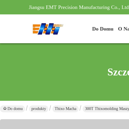
Jiangsu EMT Precision Manufacturing Co., Ltd
Do Domu
O N
Szcz
Do domu
produkty
Thixo Macha
300T Thixomolding Maszy