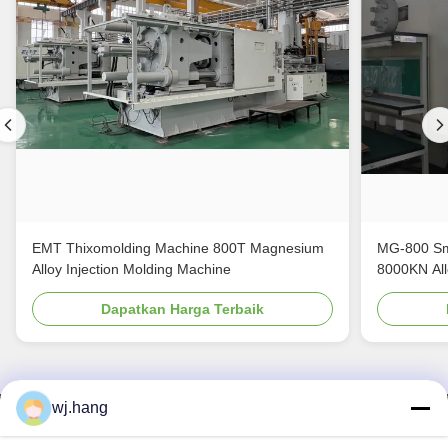
EMT Thixomolding Machine 800T Magnesium
MG-800 Sma
Alloy Injection Molding Machine
80
Dapatkan Harga Terbaik
wj.hang
Hubungi Kami