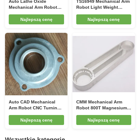
Auto Lathe Oxide
TS16949 Mechanical Arm
Mechanical Arm Robot
Robot Light Weight
Electroplating 800T
Robotic Lifting Arm
Magnesium Alloy
Injection Molding
Najlepszą cenę
Najlepszą cenę
Auto CAD Mechanical
CMM Mechanical Arm
Arm Robot CNC Turning
Robot 800T Magnesium
CMM Industrial
Alloy Powder Coating
Mechanical Arm
Mechanical Arm Parts
Najlepszą cenę
Najlepszą cenę
Wszystkie kategorie