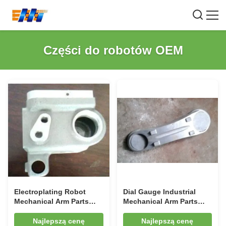
Części do robotów OEM
Electroplating Robot
Dial Gauge Industrial
Mechanical Arm Parts
Mechanical Arm Parts
Oxide TS16949
Dilling CNC Turning
Najlepszą cenę
Najlepszą cenę