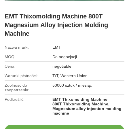
EMT Thixomolding Machine 800T
Magnesium Alloy Injection Molding
Machine
Nazwa marki:
EMT
MOQ:
Do negocjacji
Cena:
negotiable
Warunki płatności:
T/T, Western Union
Zdolność do
50000 sztuk / miesiąc
zaopatrzenia:
Podkreślić:
EMT Thixomolding Machine
,
800T Thixomolding Machine
,
Magnesium alloy injection molding
machine