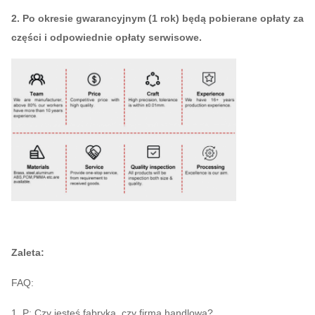
2. Po okresie gwarancyjnym (1 rok) będą pobierane opłaty za
części i odpowiednie opłaty serwisowe.
Zaleta:
FAQ:
1. P: Czy jesteś fabryką, czy firmą handlową?