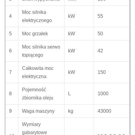
Moc silnika
4
kW
55
elektrycznego
5
Moc grzałek
kW
50
Moc silnika serwo
6
kW
42
topiącego
Całkowita moc
7
kW
150
elektryczna
Pojemność
8
L
1000
zbiornika oleju
9
Waga maszyny
kg
43000
Wymiary
gabarytowe