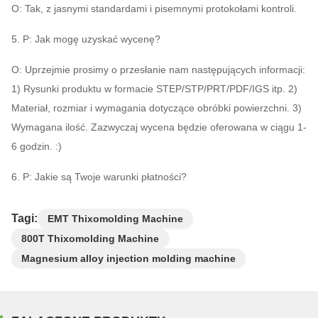
O: Tak, z jasnymi standardami i pisemnymi protokołami kontroli.
5. P: Jak mogę uzyskać wycenę?
O: Uprzejmie prosimy o przesłanie nam następujących informacji:
1) Rysunki produktu w formacie STEP/STP/PRT/PDF/IGS itp. 2)
Materiał, rozmiar i wymagania dotyczące obróbki powierzchni. 3)
Wymagana ilość. Zazwyczaj wycena będzie oferowana w ciągu 1-
6 godzin. :)
6. P: Jakie są Twoje warunki płatności?
Tagi:
EMT Thixomolding Machine
800T Thixomolding Machine
Magnesium alloy injection molding machine