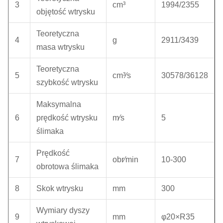
3
cm³
1994/2355
objętość wtrysku
Teoretyczna
4
g
2911/3439
masa wtrysku
Teoretyczna
5
cm³∕s
30578/36128
szybkość wtrysku
Maksymalna
6
prędkość wtrysku
m∕s
5
ślimaka
Prędkość
7
obr∕min
10-300
obrotowa ślimaka
8
Skok wtrysku
mm
300
Wymiary dyszy
9
mm
φ20×R35