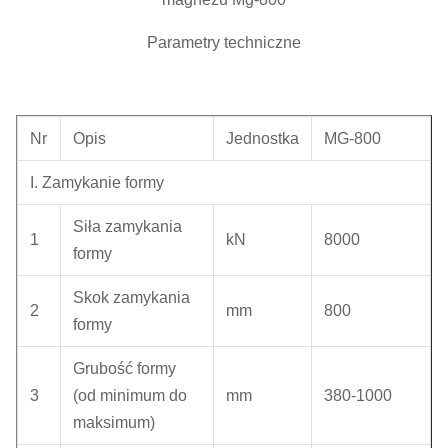
Parametry techniczne
Nr
Opis
Jednostka
MG-800
I. Zamykanie formy
Siła zamykania
1
kN
8000
formy
Skok zamykania
2
mm
800
formy
Grubość formy
3
(od minimum do
mm
380-1000
maksimum)