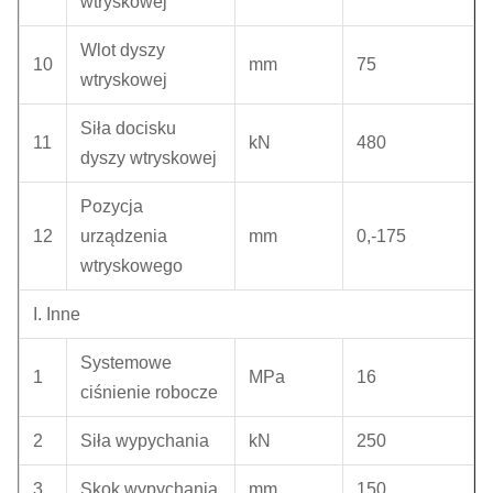
wtryskowej
Wlot dyszy
10
mm
75
wtryskowej
Siła docisku
11
kN
480
dyszy wtryskowej
Pozycja
12
urządzenia
mm
0,-175
wtryskowego
I. Inne
Systemowe
1
MPa
16
ciśnienie robocze
2
Siła wypychania
kN
250
3
Skok wypychania
mm
150