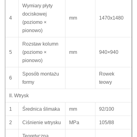
Wymiary płyty
dociskowej
4
mm
1470x1480
(poziomo ×
pionowo)
Rozstaw kolumn
5
(poziomo ×
mm
940×940
pionowo)
Sposób montażu
Rowek
6
formy
teowy
II. Wtrysk
1
Średnica ślimaka
mm
92/100
2
Ciśnienie wtrysku
MPa
105/88
Teoretyczna