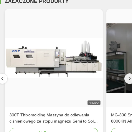
ZAŁĄCZONE PRODUKTY
VIDEO
300T Thixomolding Maszyna do odlewania
MG-800 Sma
ciśnieniowego ze stopu magnezu Semi to Solid
80
Process