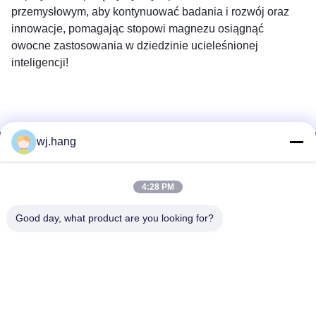
przemysłowym, aby kontynuować badania i rozwój oraz
innowacje, pomagając stopowi magnezu osiągnąć
owocne zastosowania w dziedzinie ucieleśnionej
inteligencji!
wj.hang
Skontaktuj się z nami
Jiangsu EMT Precision Manufacturing Co.,
4:28 PM
Ltd.
Good day, what product are you looking for?
Wiadomość elektroniczna:
wj.hang@emt-tech-mg.com
Tel.:
0086-18362975610
adres spółki:
No 6-1 Jieke Road, Qiting Street, miasto Yixing,
prowincja Jiangsu, Chiny
Czas pracy:
8:00-17:00