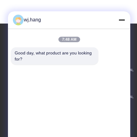
wj.hang
7:48 AM
Il nostro indirizzo
Good day, what product are you looking 
for?
Indirizzo di società
No. 6-1 Jieke Road, Qiting Street, città di Yixing, provincia del Jiangsu,
Cina
Indirizzo della fabbrica
No. 6-1 Jieke Road, Qiting Street, città di Yixing, provincia del Jiangsu,
Cina
Telefono
86-18362975610