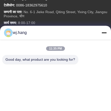
टेलीफोन:
0086-18362975610
कम्पनी का पता:
No. 6-1 Jieke Road, Qiting Street, Yixing City, Jiangsu
Province, चीन
कार्य समय:
8:00-17:00
wj.hang
त्वरित लिंक
हमारे बारे में
उत्पादों
ब्लॉग
समाधान
हमसे संपर्क करें
11:35 PM
Good day, what product are you looking for?
कॉपीराइट © -2026 Jiangsu EMT Precision Manufacturing Co., Ltd. सभी अधिकार
सुरक्षित हैं।
गोपनीयता नीति
|
साइटमैप