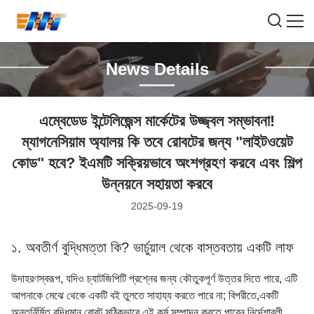
News Details
এম্বেডেড ইন্টেলিজেন্স মার্কেটের উজ্জ্বল সম্ভাবনা!
ম্যাগনেসিয়াম অ্যালয় কি তবে রোবটের জন্য "লাইটওয়েট
কোড" হবে? ইএমটি সক্রিয়ভাবে অংশগ্রহণ করবে এবং শিল্প
উন্নয়নে সহায়তা করবে
2025-09-19
১. অবতীর্ণ বুদ্ধিমত্তা কি? ভার্চুয়াল থেকে বাস্তবতায় একটি লাফ
উদাহরণস্বরূপ, যদিও চ্যাটজিপিটি প্রশ্নের জন্য কৌতুকপূর্ণ উত্তর দিতে পারে, এটি
আপনাকে মেঝে থেকে একটি বই তুলতে সাহায্য করতে পারে না; বিপরীতে,একটি
অন্তর্নির্মিত বুদ্ধিমান রোবট সঠিকভাবে এই কর্ম সম্পাদন করতে পারেন নির্দেশাবলী