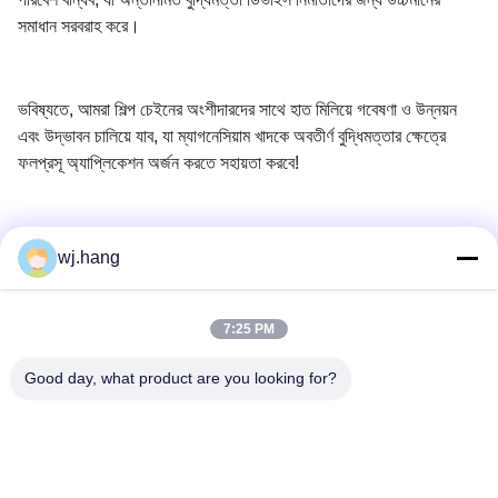
সমাধান সরবরাহ করে।
ভবিষ্যতে, আমরা শিল্প চেইনের অংশীদারদের সাথে হাত মিলিয়ে গবেষণা ও উন্নয়ন
এবং উদ্ভাবন চালিয়ে যাব, যা ম্যাগনেসিয়াম খাদকে অবতীর্ণ বুদ্ধিমত্তার ক্ষেত্রে
ফলপ্রসূ অ্যাপ্লিকেশন অর্জন করতে সহায়তা করবে!
wj.hang
আমাদের সাথে যোগাযোগ
7:25 PM
Jiangsu EMT Precision Manufacturing Co.,
Ltd.
Good day, what product are you looking for?
ই-মেইল:
wj.hang@emt-tech-mg.com
টেলিফোন:
0086-18362975610
প্রতিস্থান এর ঠিকানা:
নং ৬-১ জিকে রোড, কিটিং স্ট্রিট, ইক্সিং সিটি, জিয়াংসু প্রদেশ, চীন
কাজের সময়:
8:00-17:00