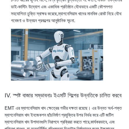
ডাই-কাস্টিং উদ্যোগ এবং একাধিক প্রতিষ্ঠান যৌথভাবে একটি কৌশলগত
সহযোগিতা চুক্তি স্বাক্ষর করেছে,ম্যাগনেসিয়াম খাদের মানবিক রোবট নিয়ে যৌথ
গবেষণা ও উন্নয়ন প্রকল্পের আনুষ্ঠানিক সূচনা.
IV. স্পষ্ট বাজার সম্ভাবনাঃ ইএমটি শিল্পের উন্নতিকে চালিত করবে
EMT এর ম্যাগনেসিয়াম খাদ ক্ষেত্রের গভীর দক্ষতা রয়েছে। এর উন্নত অর্ধ-শক্ত
ম্যাগনেসিয়াম খাদ ইনজেকশন ছাঁচনির্মাণ প্রযুক্তির উপর নির্ভর করে এটি জটিল
ম্যাগনেসিয়াম খাদ উপাদানগুলি নিরাপদে প্রক্রিয়া করতে পারে,কার্যকরভাবে, এবং
পরিবেশ বান্ধব, যা অন্তর্নির্মিত বুদ্ধিমত্তা ডিভাইস নির্মাতাদের জন্য উচ্চমানের