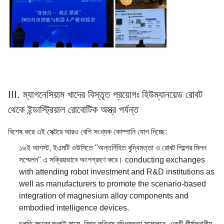
III. ম্যাগনেসিয়াম খাদের বিস্তৃত প্রয়োগঃ হিউম্যানয়েড রোবট
থেকে ইন্ডাস্ট্রিয়াল রোবোটিক অস্ত্র পর্যন্ত
বিশেষ করে এই সেক্টরে আরও বেশি সংখ্যক কোম্পানি যোগ দিচ্ছে:
১৬ই আগস্ট, ইএমটি ওউসিতে "অন্তর্নিহিত বুদ্ধিমত্তা ও রোবট শিল্পের মিলন
সম্মেলন" এ সক্রিয়ভাবে অংশগ্রহণ করে। conducting exchanges
with attending robot investment and R&D institutions as
well as manufacturers to promote the scenario-based
integration of magnesium alloy components and
embodied intelligence devices.
চলতি বছরের জুলাই মাসে, বিশ্ব কৃত্রিম বুদ্ধিমত্তা সম্মেলনে, একটি শীর্ষস্থানীয়