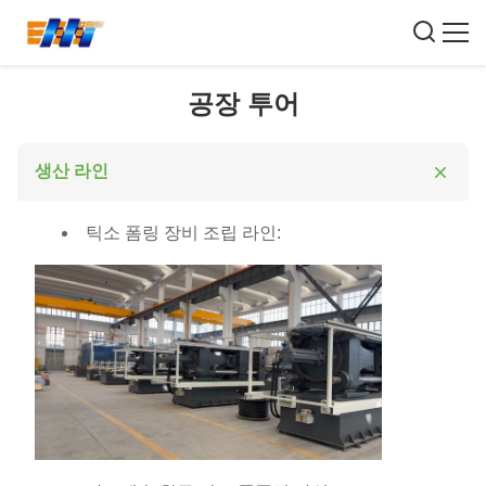
공장 투어
생산 라인
틱소 폼링 장비 조립 라인: