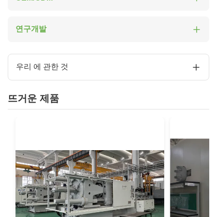
우리의 완전한 생산 라인 및 우수한 R & D 팀에 기초하
연구개발
여 EMT는 새로운 고객과 오래된 고객이 OEM 처리 서
비스에 대한 마그네슘 합금 부품 도면과 재료를 제출하
EMT는 반고체 장비, 구조 분석, 곰팡이 설계 및 제조,
는 것을 환영합니다.
마그네슘 합금 재료 공급,마그네슘 합금 폐기물 재활용,
우리 에 관한 것
기계 가공, 표면 처리, 스프레이 페인트 및 색칠, 등장비
제조 및 유지보수 능력.
회사 프로필
뜨거운 제품
공장 투어
우리의 노력으로, 반고체 마그네슘 합금 장비는 반복적
품질 관리
인 업그레이드를 통해 더 안정적이고 신뢰할 수있는 성
FAQ
능을 달성했습니다.또한 마그네슘 합금의 주사형 공정
은 고품질 전자 제품을위한 비싸고 희귀한 프로세스에
서 우수한 비용 효율성을 가진 신흥 프로세스로 전환되
었습니다..