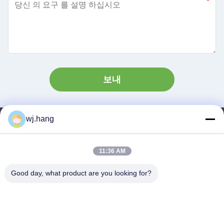
보내
wj.hang
저희와 연락
Jiangsu EMT Precision Manufacturing Co.,
11:36 AM
Ltd.
Good day, what product are you looking for?
이메일:
wj.hang@emt-tech-mg.com
전화:
0086-18362975610
본사 주소:
제1호 지케 로드, 퀴팅 거리, 중국 진수 지방의 이징 시
일 시간:
8:00-17:00