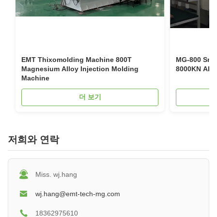
EMT Thixomolding Machine 800T
MG-800 Smal
Magnesium Alloy Injection Molding
8000
Machine
더 보기
저희와 연락
Miss. wj.hang
wj.hang@emt-tech-mg.com
18362975610