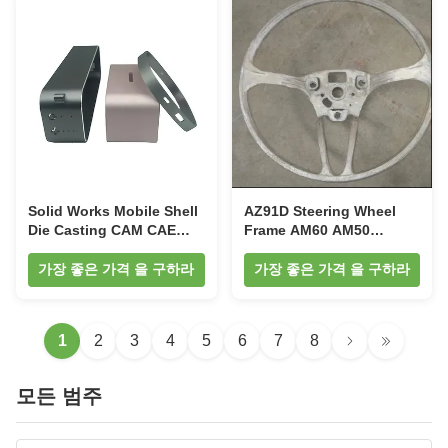
Solid Works Mobile Shell
AZ91D Steering Wheel
Die Casting CAM CAE
Frame AM60 AM50
Bluetooth Speaker
Magnesium Auto Parts
Housing
가장 좋은 가격 을 구하라
가장 좋은 가격 을 구하라
1
2
3
4
5
6
7
8
모든 범주