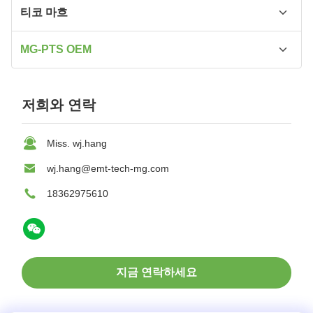
티코 마흐
티스오몰딩 기계
MG-PTS OEM
마그네슘 합금 다이 캐스팅 기계
마그네슘 합금 다이캐스팅 OEM
저희와 연락
3C 마그네슘 부품 OEM
Miss. wj.hang
마그네슘 자동차 부품 OEM
wj.hang@emt-tech-mg.com
야외 제품 마그네슘 부품 OEM
18362975610
의료 다이캐스팅 OEM
마그네슘 합금 드론 부품 OEM
지금 연락하세요
로봇 부품 OEM
항공기 OEM의 마그네슘 합금