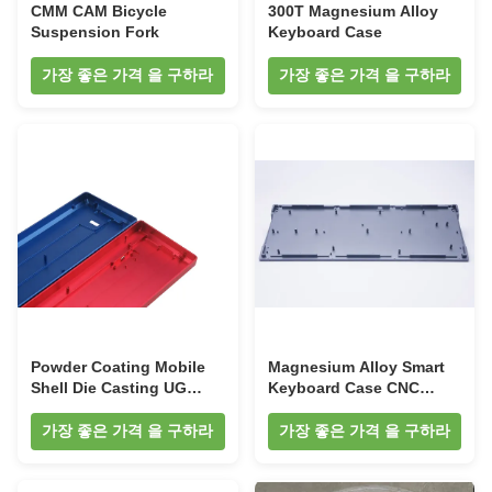
CMM CAM Bicycle
300T Magnesium Alloy
Suspension Fork
Keyboard Case
가장 좋은 가격 을 구하라
가장 좋은 가격 을 구하라
Powder Coating Mobile
Magnesium Alloy Smart
Shell Die Casting UG
Keyboard Case CNC
Electroplating Smart
Turning CAE PDF
Keyboard Casing
Magnesium Die Casting
가장 좋은 가격 을 구하라
가장 좋은 가격 을 구하라