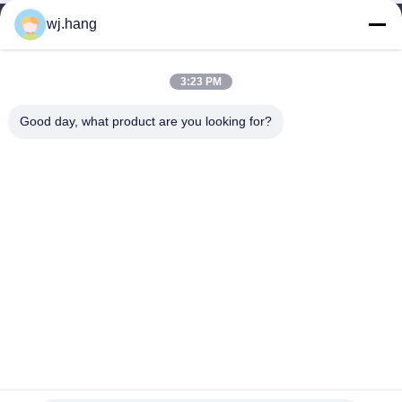
wj.hang
철도 운송 마그네슘 부품 OEM
저희와 연락
Jiangsu EMT Precision Manufacturing Co.,
군수 산업 마그네슘 부품 OEM
3:23 PM
Ltd.
스마트 홈 마그네슘 부품 OEM
Good day, what product are you looking for?
이메일:
wj.hang@emt-tech-mg.com
전화:
0086-18362975610
마그네슘 합금 장난감 부품 OEM
본사 주소:
제1호 지케 로드, 퀴팅 거리, 중국 진수 지방의 이징 시
일 시간:
8:00-17:00
빠른 링크
우리 에 관한 것
상품
블로그
솔루션
저희와 연락
저작권 © -2026 Jiangsu EMT Precision Manufacturing Co., Ltd. 모든 권리는