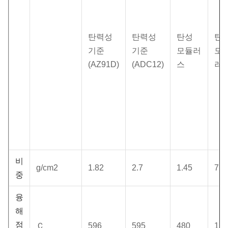
탄력성
탄력성
탄성
탄
기준
기준
모듈러
모
(AZ91D)
(ADC12)
스
러
비
g/cm2
1.82
2.7
1.45
7.8
중
융
해
점
Ｃ
596
595
480
152