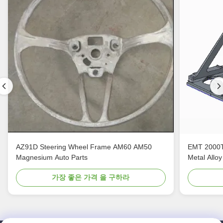
AZ91D Steering Wheel Frame AM60 AM50
EMT 2000T
Magnesium Auto Parts
Metal Alloy
가장 좋은 가격 을 구하라