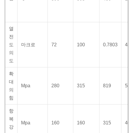
열
전
도
마크로
72
100
0.7803
42
의
도
확
대
Mpa
280
315
819
517
의
힘
항
복
Mpa
160
160
315
400
강