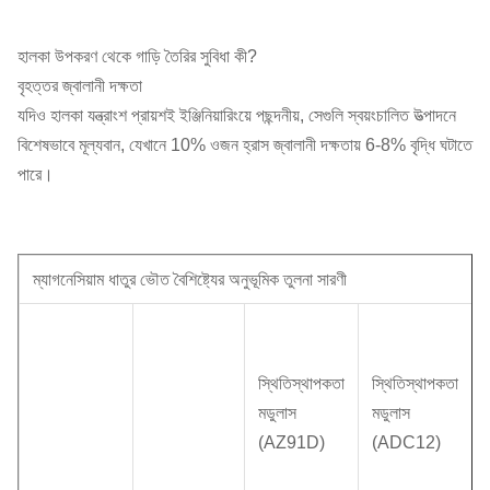
হালকা উপকরণ থেকে গাড়ি তৈরির সুবিধা কী?
বৃহত্তর জ্বালানী দক্ষতা
যদিও হালকা যন্ত্রাংশ প্রায়শই ইঞ্জিনিয়ারিংয়ে পছন্দনীয়, সেগুলি স্বয়ংচালিত উত্পাদনে
বিশেষভাবে মূল্যবান, যেখানে 10% ওজন হ্রাস জ্বালানী দক্ষতায় 6-8% বৃদ্ধি ঘটাতে
পারে।
ম্যাগনেসিয়াম ধাতুর ভৌত বৈশিষ্ট্যের অনুভূমিক তুলনা সারণী
স্থিতিস্থাপকতা
স্থিতিস্থাপকতা
মডুলাস
মডুলাস
(AZ91D)
(ADC12)