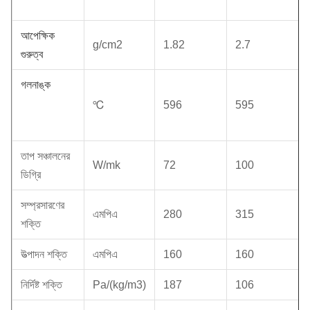
আপেক্ষিক
g/cm2
1.82
2.7
গুরুত্ব
গলনাঙ্ক
℃
596
595
তাপ সঞ্চালনের
W/mk
72
100
ডিগ্রি
সম্প্রসারণের
এমপিএ
280
315
শক্তি
উত্পাদন শক্তি
এমপিএ
160
160
নির্দিষ্ট শক্তি
Pa/(kg/m3)
187
106