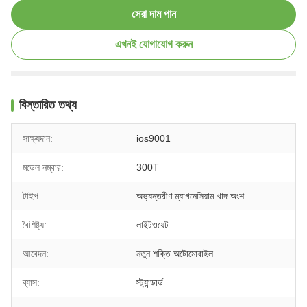
সেরা দাম পান
এখনই যোগাযোগ করুন
বিস্তারিত তথ্য
সাক্ষ্যদান:
ios9001
মডেল নম্বার:
300T
টাইপ:
অভ্যন্তরীণ ম্যাগনেসিয়াম খাদ অংশ
বৈশিষ্ট্য:
লাইটওয়েট
আবেদন:
নতুন শক্তি অটোমোবাইল
ব্যাস:
স্ট্যান্ডার্ড