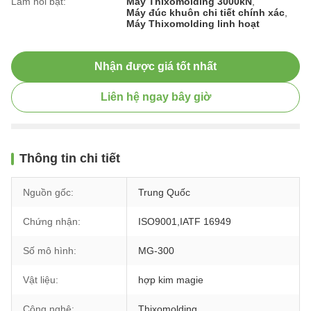
Làm nổi bật:
Máy Thixomolding 3000kN
,
Máy đúc khuôn chi tiết chính xác
,
Máy Thixomolding linh hoạt
Nhận được giá tốt nhất
Liên hệ ngay bây giờ
Thông tin chi tiết
Nguồn gốc:
Trung Quốc
Chứng nhận:
ISO9001,IATF 16949
Số mô hình:
MG-300
Vật liệu:
hợp kim magie
Công nghệ:
Thixomolding