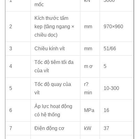
1
kN
3000
mốc
Kích thước tấm
2
kẹp (tầng ngang ×
mm
970×960
chiều dọc)
3
Chiều kính vít
mm
51/66
Tốc độ tiêm tối đa
4
m ơ
5
của vít
Tốc độ quay của
r?
5
10-300
vít
min
Áp lực hoạt động
6
MPa
16
có hệ thống
7
Điện động cơ
kW
37