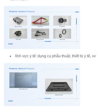
lĩnh vực y tế: dụng cụ phẫu thuật, thiết bị y tế, vv