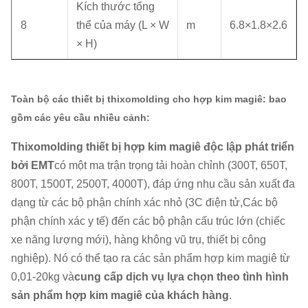
Kích thước tổng
8
thể của máy (L × W
m
6.8×1.8×2.6
× H)
Toàn bộ các thiết bị thixomolding cho hợp kim magiê: bao
gồm các yêu cầu nhiều cảnh:
Thixomolding thiết bị hợp kim magiê độc lập phát triển
bởi EMT
có một ma trận trọng tải hoàn chỉnh (300T, 650T,
800T, 1500T, 2500T, 4000T), đáp ứng nhu cầu sản xuất đa
dạng từ các bộ phận chính xác nhỏ (3C điện tử,Các bộ
phận chính xác y tế) đến các bộ phận cấu trúc lớn (chiếc
xe năng lượng mới), hàng không vũ trụ, thiết bị công
nghiệp). Nó có thể tạo ra các sản phẩm hợp kim magiê từ
0,01-20kg và
cung cấp dịch vụ lựa chọn theo tình hình
sản phẩm hợp kim magiê của khách hàng
.