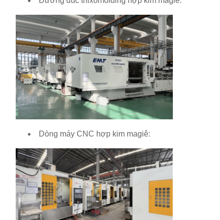
Đường đúc thixomolding hợp kim magiê:
Dòng máy CNC hợp kim magiê: