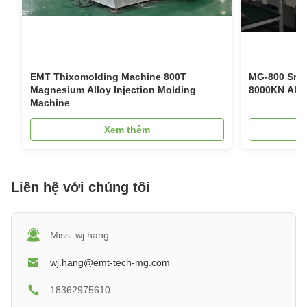
lại;Quá trình đúc phun hợp kim magiê cũng đã chuyển
từ các quy trình đắt tiền và khan hiếm cho các sản
phẩm điện tử cao cấp sang các quy trình mới nổi có
hiệu quả chi phí tuyệt vời.
EMT Thixomolding Machine 800T
MG-800 Smal
Magnesium Alloy Injection Molding
8000
Machine
Xem thêm
Liên hệ với chúng tôi
Miss. wj.hang
wj.hang@emt-tech-mg.com
18362975610