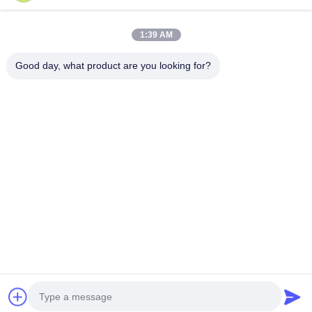
Productos relacionados
1:39 AM
Good day, what product are you looking for?
VIDEO
máquina de fundición a presión de la aleación
EMT Thixo
del magnesio de 300T Thixomolding semi al
Alloy Injec
proceso sólido