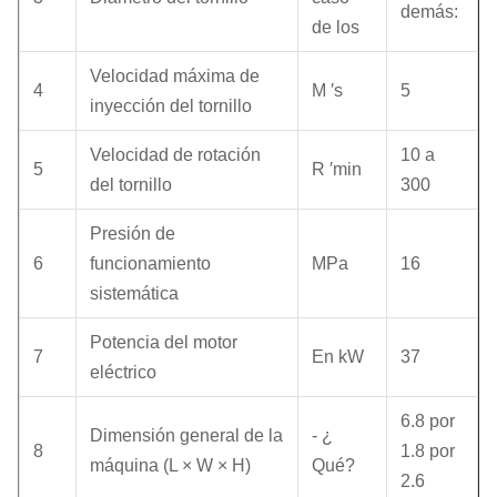
demás:
de los
Velocidad máxima de
4
M ′s
5
inyección del tornillo
Velocidad de rotación
10 a
5
R ′min
del tornillo
300
Presión de
6
funcionamiento
MPa
16
sistemática
Potencia del motor
7
En kW
37
eléctrico
6.8 por
Dimensión general de la
- ¿
8
1.8 por
máquina (L × W × H)
Qué?
2.6