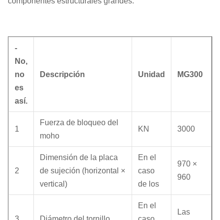
componentes estructurales grandes.
-
No,
no
Descripción
Unidad
MG300
es
así.
Fuerza de bloqueo del
1
KN
3000
moho
Dimensión de la placa
En el
970 ×
2
de sujeción (horizontal ×
caso
960
vertical)
de los
En el
Las
3
Diámetro del tornillo
caso