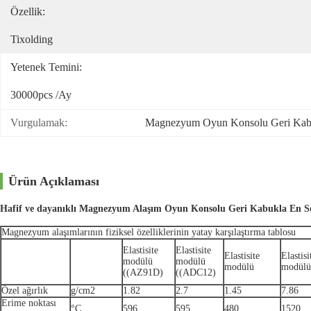
Özellik:
Tixolding
Yetenek Temini:
30000pcs /ay
Vurgulamak:
Magnezyum Oyun Konsolu Geri Ka
Ürün Açıklaması
Hafif ve dayanıklı Magnezyum Alaşım Oyun Konsolu Geri Kabukla En S
Magnezyum alaşımlarının fiziksel özelliklerinin yatay karşılaştırma tablosu
Elastisite
Elastisite
Elastisite
Elastisi
modülü
modülü
modülü
modülü
((AZ91D)
((ADC12)
Özel ağırlık
g/cm2
1.82
2.7
1.45
7.86
Erime noktası
°C
596
595
480
1520