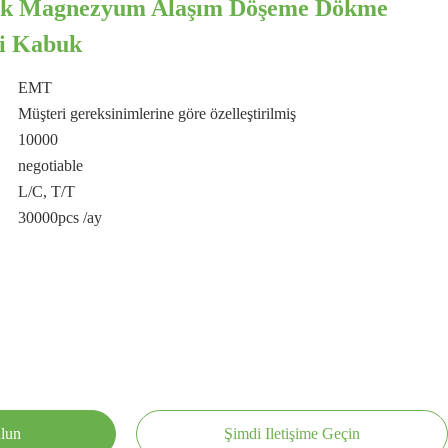
lık Magnezyum Alaşım Döşeme Dökme
i Kabuk
EMT
Müşteri gereksinimlerine göre özelleştirilmiş
10000
negotiable
L/C, T/T
30000pcs /ay
ulun
Şimdi Iletişime Geçin