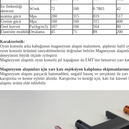
Isı iletkenliği
W/mk
72
100
0.7803
42
derecesi
uzatma gücü
Mpa
280
315
819
517
Üretim gücü
Mpa
160
160
315
400
Özel kuvvet
Pa/(kg/m3)
187
106
564
80
Elastisite modülü
Ortalama
45
71
89
200
Karakteristik:
Oyun konsolu arka kabuğunun magnezyum alaşım malzemesi, şüphesiz hafif oyun 
oyun konsolu ürününü tanıyabilmelerini doğrudan belirler.Magnezyum alaşımlı oy
deneyimini büyük ölçüde iyileştirir.
Magnezyum alaşımlı oyun konsolu pil kapağının da EMT'nin benzersiz yarı katı 
Magnezyum alaşımları için yarı katı enjeksiyon kalıplama ekipmanlarının
Magnezyum alaşımı parçacık hammaddesi, negatif basınç ve yerçekimi ile yarı k
karıştırma ve kesme eylemi altında. Karıştırma ve kestiği için, katı faz küresel
alaşımı ürünü elde edilebilir.