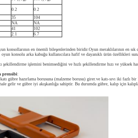
0.2
0.2
35
104
NA
NA
41
102
2.1
6.7
konsollarının en önemli bileşenlerinden biridir.Oyun meraklılarının en sık d
un konsolu arka kabuğu kullanıcılara hafif ve dayanıklı ürün özellikleri sunab
şekillendirme işlemini benimsediğini ve hızlı şekillendirme hızı ve yüksek has
 prensibi
:
atı gübre hazırlama borusuna (malzeme borusu) girer.ve katı-sıvı iki fazlı bir
 hale gelir ve gübre iyi akışkanlığa sahiptir. Bu durumda gübre, kalıp için kalıp