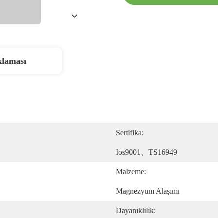
klaması
Sertifika:
Ios9001、TS16949
Malzeme:
Magnezyum Alaşımı
Dayanıklılık: