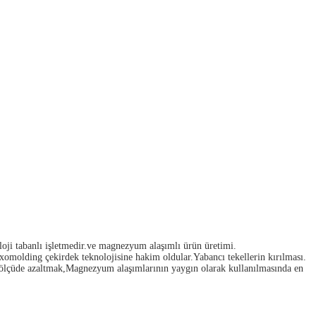
loji tabanlı işletmedir.ve magnezyum alaşımlı ürün üretimi.
omolding çekirdek teknolojisine hakim oldular.Yabancı tekellerin kırılması.
 ölçüde azaltmak,Magnezyum alaşımlarının yaygın olarak kullanılmasında en