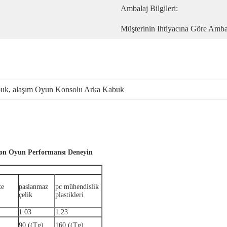
Ambalaj Bilgileri:
Müşterinin Ihtiyacına Göre Amba
buk
, 
alaşım Oyun Konsolu Arka Kabuk
on Oyun Performansı Deneyin
te
paslanmaz
pc mühendislik
çelik
plastikleri
1.03
1.23
90 ((Tg)
160 ((Tg)