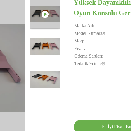
Yüksek Dayanıklı
Oyun Konsolu Ger
Marka Adı:
Model Numarası:
Moq:
Fiyat:
Ödeme Şartları:
Tedarik Yeteneği:
En İyi Fiyatı B