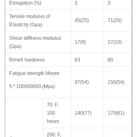
Elongation (%)
3
3
Tensile modulus of
45(25)
71(26)
Elasticity (Gpa)
Shear stiffness modulus
17(9)
27(10)
(Gpa)
Brinell hardness
63
80
Fatigue strength Moore
97(54)
150(54)
5 * 100000000 (Mpa)
70. F,
100
140(77)
170(61)
hours
200. F,