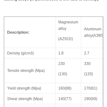
Magnesium
alloy
Aluminum
Description:
alloy(A380)
(AZ91D)
Density (g/cm3)
1.8
2.7
230
330
Tensile strength (Mpa)
(130)
(120)
Yield strength (Mpa)
160(88)
170(61)
Shear strength (Mpa)
140(77)
190(69)