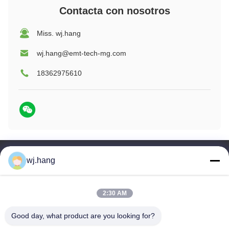
Contacta con nosotros
Miss. wj.hang
wj.hang@emt-tech-mg.com
18362975610
Contacta con nosotros
wj.hang
Jiangsu EMT Precision Manufacturing Co.,
Ltd.
2:30 AM
El correo electrónico:
wj.hang@emt-tech-mg.com
Good day, what product are you looking for?
Teléfono:
0086-18362975610