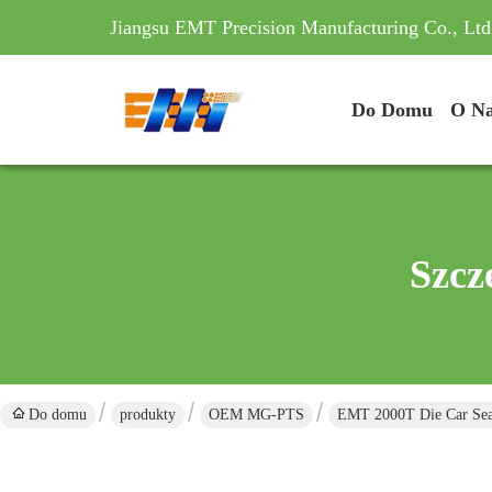
Jiangsu EMT Precision Manufacturing Co., Ltd
Do Domu
O N
Szcz
Do domu
produkty
OEM MG-PTS
EMT 2000T Die Car Sea