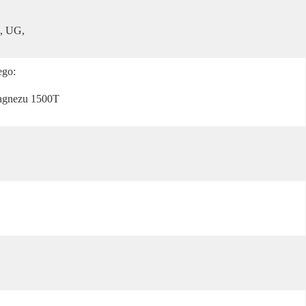
 UG, 
ego:
Magnezu 1500T