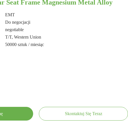
r Seat Frame Magnesium Metal Alloy
EMT
Do negocjacji
negotiable
T/T, Western Union
50000 sztuk / miesiąc
nę
Skontaktuj Się Teraz