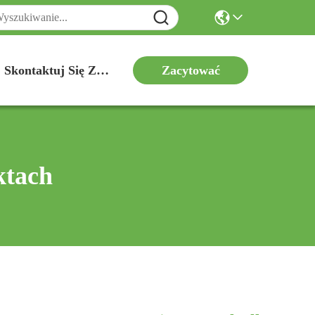
Zacytować
Skontaktuj Się Z Nami
ktach