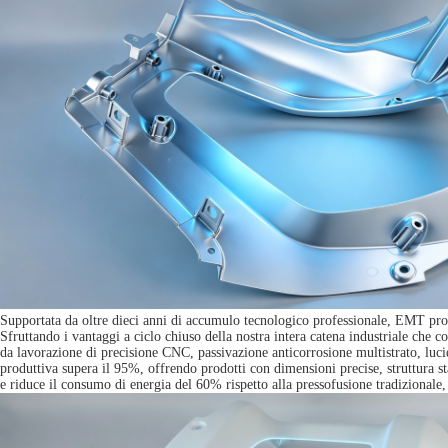
Supportata da oltre dieci anni di accumulo tecnologico professionale, EMT prod
Sfruttando i vantaggi a ciclo chiuso della nostra intera catena industriale che
da lavorazione di precisione CNC, passivazione anticorrosione multistrato, lucid
produttiva supera il 95%, offrendo prodotti con dimensioni precise, struttura st
e riduce il consumo di energia del 60% rispetto alla pressofusione tradizionale,