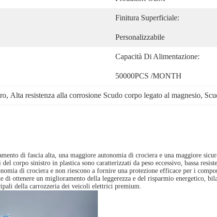
Finitura Superficiale:
Personalizzabile
Capacità Di Alimentazione:
50000PCS /MONTH
ro
, 
Alta resistenza alla corrosione Scudo corpo legato al magnesio
, 
Scud
namento di fascia alta, una maggiore autonomia di crociera e una maggiore sicur
i del corpo sinistro in plastica sono caratterizzati da peso eccessivo, bassa resis
mia di crociera e non riescono a fornire una protezione efficace per i componen
e di ottenere un miglioramento della leggerezza e del risparmio energetico, bilanc
ipali della carrozzeria dei veicoli elettrici premium.