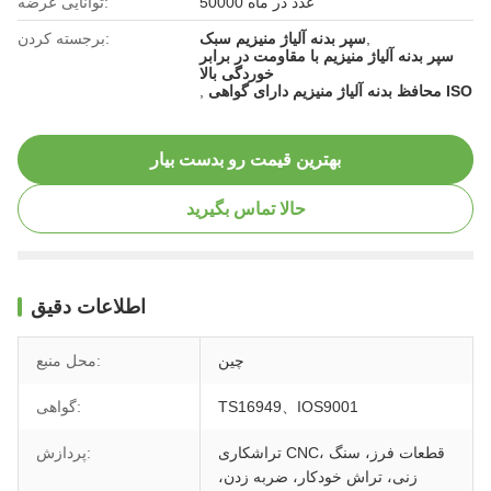
50000 عدد در ماه
توانایی عرضه:
,
سپر بدنه آلیاژ منیزیم سبک
برجسته کردن:
سپر بدنه آلیاژ منیزیم با مقاومت در برابر
خوردگی بالا
محافظ بدنه آلیاژ منیزیم دارای گواهی ISO
,
بهترین قیمت رو بدست بیار
حالا تماس بگیرید
اطلاعات دقیق
چین
محل منبع:
TS16949、IOS9001
گواهی:
تراشکاری CNC، قطعات فرز، سنگ
پردازش:
زنی، تراش خودکار، ضربه زدن،