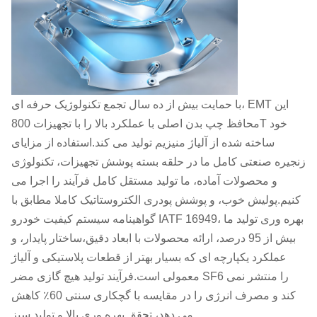
با حمایت بیش از ده سال تجمع تکنولوژیک حرفه ای، EMT این
محافظ چپ بدن اصلی با عملکرد بالا را با تجهیزات 800T خود
ساخته شده از آلیاژ منیزیم تولید می کند.استفاده از مزایای
زنجیره صنعتی کامل ما در حلقه بسته پوشش تجهیزات، تکنولوژی
و محصولات آماده، ما تولید مستقل کامل فرآیند را اجرا می
کنیم.پولیش خوب، و پوشش پودری الکتروستاتیک کاملا مطابق با
گواهینامه سیستم کیفیت خودرو IATF 16949، بهره وری تولید ما
بیش از 95 درصد، ارائه محصولات با ابعاد دقیق،ساختار پایدار، و
عملکرد یکپارچه ای که بسیار بهتر از قطعات پلاستیکی و آلیاژ
معمولی است.فرآیند تولید هیچ گازی مضر SF6 را منتشر نمی
کند و مصرف انرژی را در مقایسه با گچکاری سنتی 60٪ کاهش
می دهد، تحقق بهره وری بالا و تولید سبز.