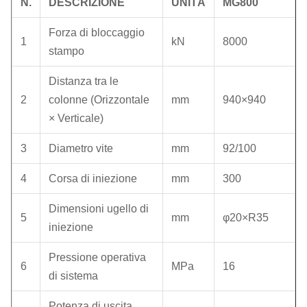
N.
DESCRIZIONE
UNITÀ
MG800
Forza di bloccaggio
1
kN
8000
stampo
Distanza tra le
2
colonne (Orizzontale
mm
940×940
× Verticale)
3
Diametro vite
mm
92/100
4
Corsa di iniezione
mm
300
Dimensioni ugello di
5
mm
φ20×R35
iniezione
Pressione operativa
6
MPa
16
di sistema
Potenza di uscita