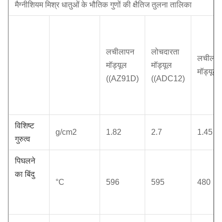
मैग्नीशियम मिश्र धातुओं के भौतिक गुणों की क्षैतिज तुलना तालिका
लचीलापन
लोचदारता
लचीलाप
मॉड्यूल
मॉड्यूल
मॉड्यूल
((AZ91D)
((ADC12)
विशिष्ट
g/cm2
1.82
2.7
1.45
गुरुत्व
पिघलने
का बिंदु
°C
596
595
480