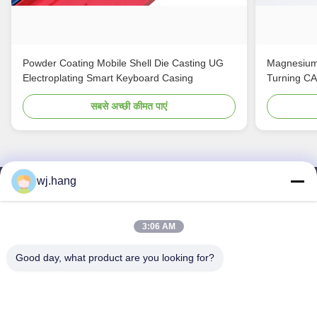
Powder Coating Mobile Shell Die Casting UG
Magnesium
Electroplating Smart Keyboard Casing
Turning C
सबसे अच्छी कीमत पाएं
wj.hang
हमसे संपर्क करें
Jiangsu EMT Precision Manufacturing Co.,
3:06 AM
Ltd.
Good day, what product are you looking for?
ईमेल:
wj.hang@emt-tech-mg.com
टेलीफोन:
0086-18362975610
कम्पनी का पता:
No. 6-1 Jieke Road, Qiting Street, Yixing City,
Jiangsu Province, चीन