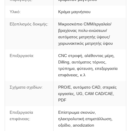
Υλικό:
Κράμα μαγνήσιου
Εξοπλισμός δοκιμής:
Μικροσκόπιο CMM/εργαλείο/
βραχίονας πολυ-ενώσεων/
αυτόματος μετρητής ύψους/
χειρωνακτικός μετρητής ύψου
Επεξεργασία:
CNC στροφή, αλέθοντας μέρη,
Dilling, αυτόματος τόρνος,
τρύπημα, φύτευση, επεξεργασία
επιφάνειας, κ.λ
Σχήματα σχεδίων:
PRO/E, αυτόματο CAD, στερεές
εργασίες, UG, CAM CAD/CAE,
PDF
Επεξεργασία
Επίστρωμα σκονών,
επιφάνειας:
ηλεκτρολυτική επιμετάλλωση,
οξείδιο, anodization