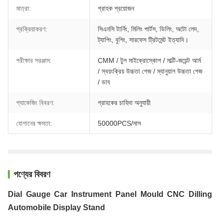
মাত্রা:
গ্রাহক প্রয়োজন
প্রক্রিয়াকরণ:
সিএনসি টার্নিং, মিলিং পার্টস, ডিলিং, অটো লেদ,
ট্যাপিং, বুশিং, সারফেস ট্রিটমেন্ট ইত্যাদি।
পরীক্ষার সরঞ্জাম:
CMM / টুল মাইক্রোস্কোপ / মাল্টি-জয়েন্ট আর্ম
/ স্বয়ংক্রিয় উচ্চতা গেজ / ম্যানুয়াল উচ্চতা গেজ
/ ডায
প্যাকেজিং বিবরণ:
গ্রাহকের চাহিদা অনুযায়ী
যোগানের ক্ষমতা:
50000PCS/মাস
পণ্যের বিবরণ
Dial Gauge Car Instrument Panel Mould CNC Dilling
Automobile Display Stand