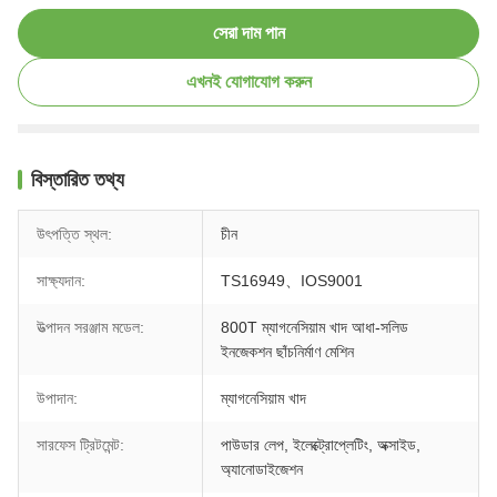
সেরা দাম পান
এখনই যোগাযোগ করুন
বিস্তারিত তথ্য
উৎপত্তি স্থল:
চীন
সাক্ষ্যদান:
TS16949、IOS9001
উত্পাদন সরঞ্জাম মডেল:
800T ম্যাগনেসিয়াম খাদ আধা-সলিড
ইনজেকশন ছাঁচনির্মাণ মেশিন
উপাদান:
ম্যাগনেসিয়াম খাদ
সারফেস ট্রিটমেন্ট:
পাউডার লেপ, ইলেক্ট্রোপ্লেটিং, অক্সাইড,
অ্যানোডাইজেশন