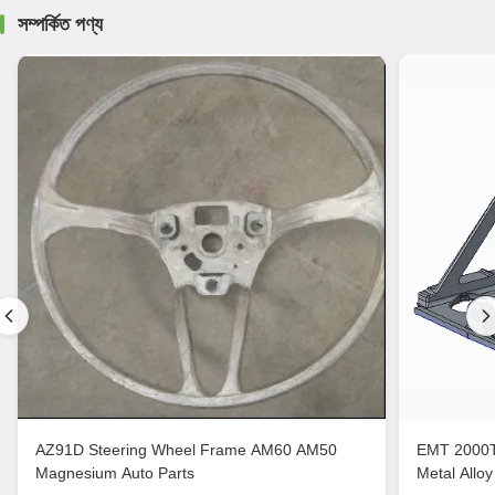
সম্পর্কিত পণ্য
AZ91D Steering Wheel Frame AM60 AM50
EMT 2000T
Magnesium Auto Parts
Metal Alloy