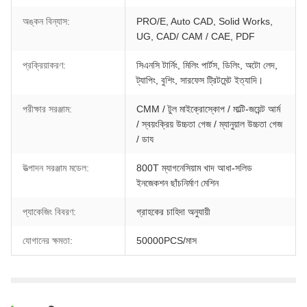
অঙ্কন বিন্যাস:
PRO/E, Auto CAD, Solid Works,
UG, CAD/ CAM / CAE, PDF
প্রক্রিয়াকরণ:
সিএনসি টার্নিং, মিলিং পার্টস, ডিলিং, অটো লেদ,
ট্যাপিং, বুশিং, সারফেস ট্রিটমেন্ট ইত্যাদি।
পরীক্ষার সরঞ্জাম:
CMM / টুল মাইক্রোস্কোপ / মাল্টি-জয়েন্ট আর্ম
/ স্বয়ংক্রিয় উচ্চতা গেজ / ম্যানুয়াল উচ্চতা গেজ
/ ডায
উত্পাদন সরঞ্জাম মডেল:
800T ম্যাগনেসিয়াম খাদ আধা-সলিড
ইনজেকশন ছাঁচনির্মাণ মেশিন
প্যাকেজিং বিবরণ:
গ্রাহকের চাহিদা অনুযায়ী
যোগানের ক্ষমতা:
50000PCS/মাস