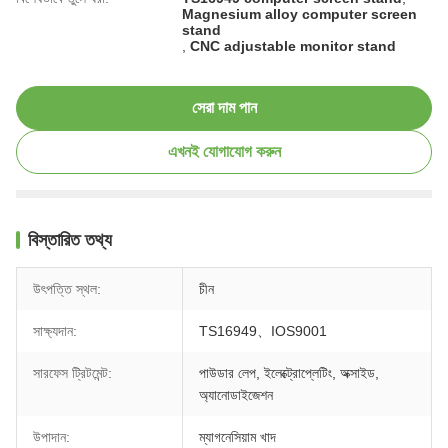
Magnesium alloy computer screen
stand
,
CNC adjustable monitor stand
সেরা দাম পান
এখনই যোগাযোগ করুন
বিস্তারিত তথ্য
উৎপত্তি স্থল:
চীন
সাক্ষ্যদান:
TS16949、IOS9001
সারফেস ট্রিটমেন্ট:
পাউডার লেপ, ইলেক্ট্রোপ্লেটিং, অক্সাইড,
অ্যানোডাইজেশন
উপাদান:
ম্যাগনেসিয়াম খাদ