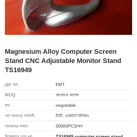
Magnesium Alloy Computer Screen
Stand CNC Adjustable Monitor Stand
TS16949
ব্র্যান্ড নাম:
EMT
MOQ.:
আলোচনা সাপেক্ষ
দাম:
negotiable
অর্থ প্রদানের শর্তাবলী:
টি/টি, ওয়েস্টার্ন ইউনিয়ন
সরবরাহের ক্ষমতা:
50000PCS/মাস
বিশেষভাবে তুলে ধরা:
TS16949 computer screen stand
,