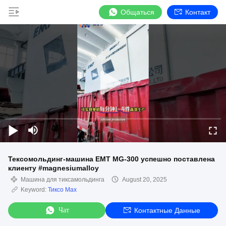
Общаться
Контакт
Тексомольдинг-машина EMT MG-300 успешно поставлена
клиенту #magnesiumalloy
Машина для тиксамольдинга
August 20, 2025
Keyword:
Тиксо Мах
Чат
Контактные Данные