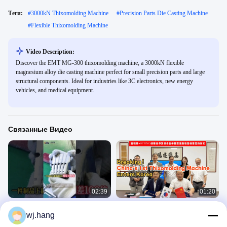
Теги:
#
3000kN Thixomolding Machine
#
Precision Parts Die Casting Machine
#
Flexible Thixomolding Machine
Video Description:
Discover the EMT MG-300 thixomolding machine, a 3000kN flexible
magnesium alloy die casting machine perfect for small precision parts and large
structural components. Ideal for industries like 3C electronics, new energy
vehicles, and medical equipment.
Связанные Видео
02:39
01:20
Преимущества машины для
Срочно! Первая в Китае машина
wj.hang
тиксолитья магниевых сплавов
для тиксолитья магниевых сплавов
#магний #тиксолитье
прибыла в Корею
Машина Для Тиксамольдинга
Машина Для Тиксамольдинга