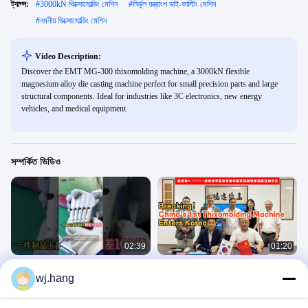
ট্যাগ্স:
#
3000kN থিক্সোমোল্ডিং মেশিন
#
নির্ভুল যন্ত্রাংশ ডাই-কাস্টিং মেশিন
#
নমনীয় থিক্সোমোল্ডিং মেশিন
Video Description:
Discover the EMT MG-300 thixomolding machine, a 3000kN flexible
magnesium alloy die casting machine perfect for small precision parts and large
structural components. Ideal for industries like 3C electronics, new energy
vehicles, and medical equipment.
সম্পর্কিত ভিডিও
02:39
01:20
ম্যাগনেসিয়াম খাদ থিক্সোমোল্ডিং মেশিনের সুবিধা
ভাংগা আছে！ চীনের প্রথম মাগনিসিয়়াম অয়লোয়
wj.hang
#ম্যাগনেসিয়াম #থিক্সোমোল্ডিং #ডাইকাস্টিং মেশিন
তীক্সোমোলডিং মাশিন করিয়়া করিয়়া কোরিয়়াতে প্রবেশ
করলো
থিক্সোমোল্ডিং মেশিন
থিক্সোমোল্ডিং মেশিন
August 01, 2025
July 31, 2025