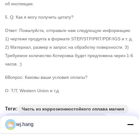
об инспекции.
5. Q: Как я могу получить цитату?
Ответ: Пожалуйста, отправьте нам следующую информацию
1) чертежи продукта в формате STEP/STP/PRT/PDF/IGS и т. д.
2) Материал, размер и запрос на обработку поверхности. 3)
Требуемое количество.Котировка будет предложена через 1-6
часов. :)
6Вопрос: Каковы ваши условия оплаты?
О: T/T, Western Union и т.д.
Теги:
Часть из коррозионностойкого сплава магния
Легкий щит для наружного оборудования
wj.hang
Высокая долговечность Правый щит основного
корпуса