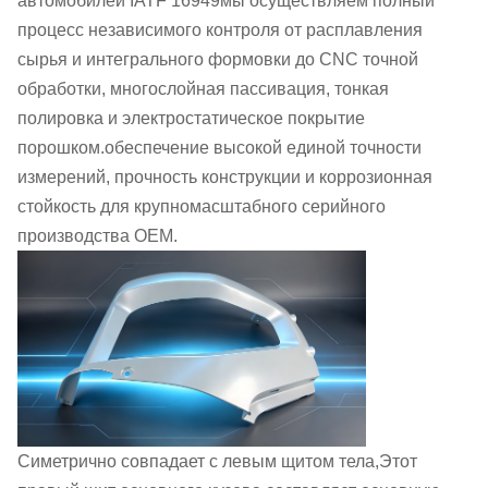
автомобилей IATF 16949мы осуществляем полный
процесс независимого контроля от расплавления
сырья и интегрального формовки до CNC точной
обработки, многослойная пассивация, тонкая
полировка и электростатическое покрытие
порошком.обеспечение высокой единой точности
измерений, прочность конструкции и коррозионная
стойкость для крупномасштабного серийного
производства OEM.
Симетрично совпадает с левым щитом тела,Этот