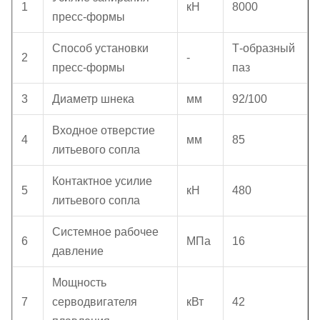
1
кН
8000
пресс-формы
Способ установки
Т-образный
2
-
пресс-формы
паз
3
Диаметр шнека
мм
92/100
Входное отверстие
4
мм
85
литьевого сопла
Контактное усилие
5
кН
480
литьевого сопла
Системное рабочее
6
МПа
16
давление
Мощность
7
серводвигателя
кВт
42