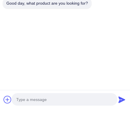
Good day, what product are you looking for?
Semi-Solid Magnesium Alloy Die Casting
Magnesium 
Machine 100MPa Pressure 15000kN
1500 1500
Лучшая цена