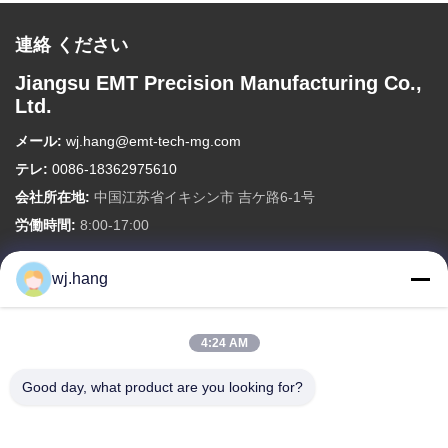
連絡 ください
Jiangsu EMT Precision Manufacturing Co.,
Ltd.
メール:
wj.hang@emt-tech-mg.com
テレ:
0086-18362975610
会社所在地:
中国江苏省イキシン市 吉ケ路6-1号
労働時間:
8:00-17:00
クイックリンク
wj.hang
わたしたち に つい て
製品
ブログ
ソリューション
連絡 ください
4:24 AM
Good day, what product are you looking for?
著作権 © -2026 Jiangsu EMT Precision Manufacturing Co., Ltd. すべての権利