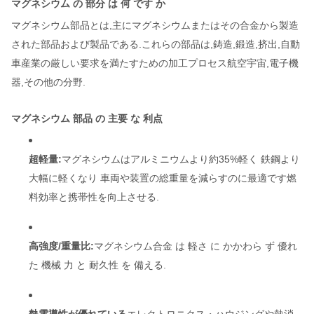
マグネシウム の 部分 は 何 です か
マグネシウム部品とは,主にマグネシウムまたはその合金から製造
された部品および製品である.これらの部品は,鋳造,鍛造,挤出,自動
車産業の厳しい要求を満たすための加工プロセス航空宇宙,電子機
器,その他の分野.
マグネシウム 部品 の 主要 な 利点
超軽量:
マグネシウムはアルミニウムより約35%軽く 鉄鋼より
大幅に軽くなり 車両や装置の総重量を減らすのに最適です燃
料効率と携帯性を向上させる.
高強度/重量比:
マグネシウム合金 は 軽さ に かかわら ず 優れ
た 機械 力 と 耐久性 を 備える.