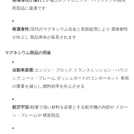
熱電導性が優れている
エレクトロニクス・ハウジングや熱消
耗部品に最適です
耐腐食性:
現代のマグネシウム合金と表面処理により 腐食耐性
が向上し 製品寿命が延長されます
マグネシウム部品の用途
自動車産業:
エンジン・ブロック,トランスミッション・ハウジ
ング,シート・フレーム,ダッシュボードのコンポーネント 車両
の重量を減らし,燃料効率を向上させる
航空宇宙:
軽量で強い材料を必要とする航空機の内部や ドロー
ン・フレームや 構造部品