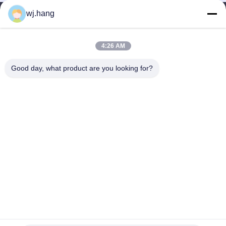
wj.hang
鉄道輸送用マグネシウム部品OEM
連絡 ください
Jiangsu EMT Precision Manufacturing Co.,
軍需産業用マグネシウム部品OEM
4:26 AM
Ltd.
スマートホームマグネシウム部品OEM
Good day, what product are you looking for?
メール:
wj.hang@emt-tech-mg.com
テレ:
0086-18362975610
マグネシウム合金玩具部品OEM
会社所在地:
中国江苏省イキシン市 吉ケ路6-1号
労働時間:
8:00-17:00
クイックリンク
わたしたち に つい て
製品
ブログ
ソリューション
連絡 ください
著作権 © -2026 Jiangsu EMT Precision Manufacturing Co., Ltd. すべての権利