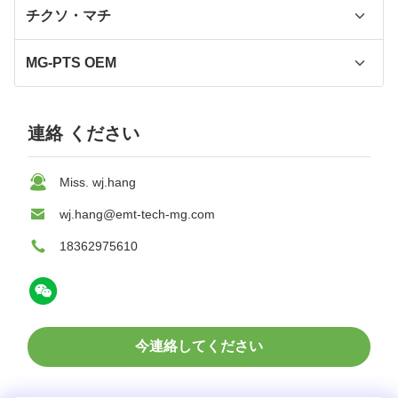
チクソ・マチ
Thixomolding機械
MG-PTS OEM
マグネシウムの合金は機械ダイ カスト
マグネシウム合金ダイカストOEM
連絡 ください
3C マグネシウム部品 OEM
Miss. wj.hang
マグネシウム自動車部品 OEM
wj.hang@emt-tech-mg.com
アウトドア製品マグネシウム部品OEM
18362975610
医療用ダイカストOEM
マグネシウム合金ドローン部品OEM
今連絡してください
ロボット部品OEM
航空機OEMにおけるマグネシウム合金