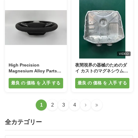
VIDEO
High Precision
夜間視界の器械のためのダ
Magnesium Alloy Parts
イ カストのマグネシウムの
with 156 W/mK Thermal
合金の箱は
Conductivity and High
最良 の 価格 を 入手 する
最良 の 価格 を 入手 する
Corrosion Resistance
1
2
3
4
全カテゴリー