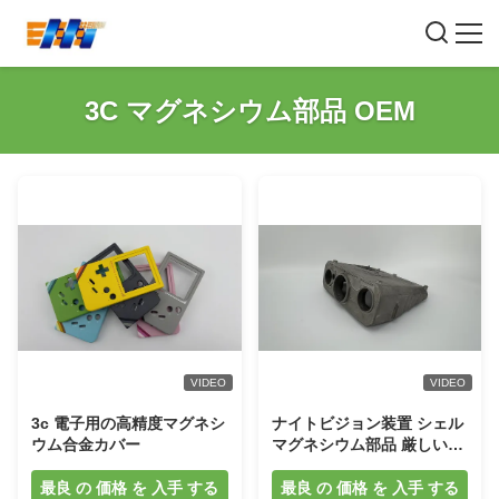
3C マグネシウム部品 OEM
VIDEO
VIDEO
3c 電子用の高精度マグネシ
ナイトビジョン装置 シェル
ウム合金カバー
マグネシウム部品 厳しい環
境と長期使用
最良 の 価格 を 入手 する
最良 の 価格 を 入手 する