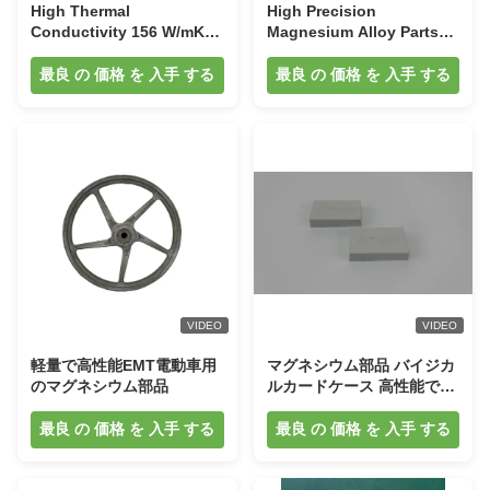
High Thermal
High Precision
Conductivity 156 W/mK
Magnesium Alloy Parts
Magnesium Alloy Parts
with 45% IACS Electrical
with 45% IACS Electrical
Conductivity and 156
最良 の 価格 を 入手 する
最良 の 価格 を 入手 する
Conductivity for 3C
W/mK Thermal
Devices
Conductivity
VIDEO
VIDEO
軽量で高性能EMT電動車用
マグネシウム部品 バイジカ
のマグネシウム部品
ルカードケース 高性能でス
タイリッシュなデザイン 耐
久的で軽量なビジネス用品
最良 の 価格 を 入手 する
最良 の 価格 を 入手 する