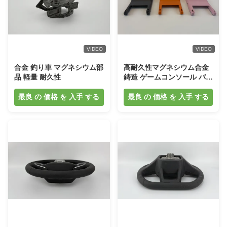
VIDEO
VIDEO
合金 釣り車 マグネシウム部
高耐久性マグネシウム合金
品 軽量 耐久性
鋳造 ゲームコンソール バッ
クシェル
最良 の 価格 を 入手 する
最良 の 価格 を 入手 する