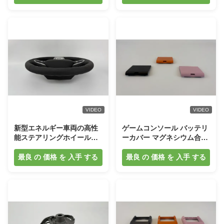
VIDEO
VIDEO
新型エネルギー車両の高性
ゲームコンソール バッテリ
能ステアリングホイール用
ーカバー マグネシウム合金
軽量耐久性マグネシウム合
鋳造部品 高強度 簡単に持ち
金
運び可能
最良 の 価格 を 入手 する
最良 の 価格 を 入手 する