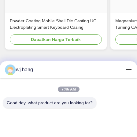
Powder Coating Mobile Shell Die Casting UG
Magnesium
Electroplating Smart Keyboard Casing
Turning C
Dapatkan Harga Terbaik
wj.hang
Hubungi Kami
Jiangsu EMT Precision Manufacturing Co.,
7:46 AM
Ltd.
Good day, what product are you looking for?
E-mail:
wj.hang@emt-tech-mg.com
Telp:
0086-18362975610
Alamat perusahaan:
No. 6-1 Jieke Road, Qiting Street, Kota
Yixing, Provinsi Jiangsu, Cina
Waktu Kerja:
8:00-17:00