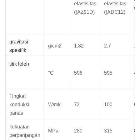
elastisitas
elastisitas
el
((AZ91D)
((ADC12)
gravitasi
g/cm2
1.82
2.7
1.
spesifik
titik leleh
°C
596
595
48
Tingkat
konduksi
W/mk
72
100
0.
panas
kekuatan
MPa
280
315
81
perpanjangan