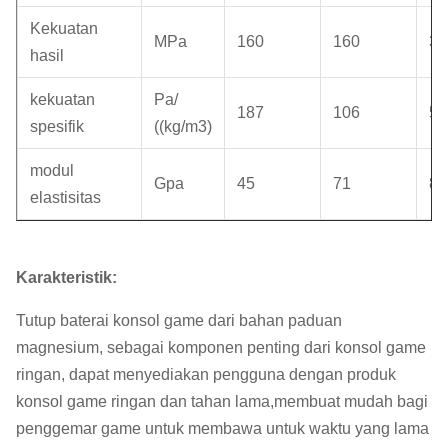
Kekuatan
MPa
160
160
31
hasil
kekuatan
Pa/
187
106
56
spesifik
((kg/m3)
modul
Gpa
45
71
89
elastisitas
Karakteristik:
Tutup baterai konsol game dari bahan paduan
magnesium, sebagai komponen penting dari konsol game
ringan, dapat menyediakan pengguna dengan produk
konsol game ringan dan tahan lama,membuat mudah bagi
penggemar game untuk membawa untuk waktu yang lama