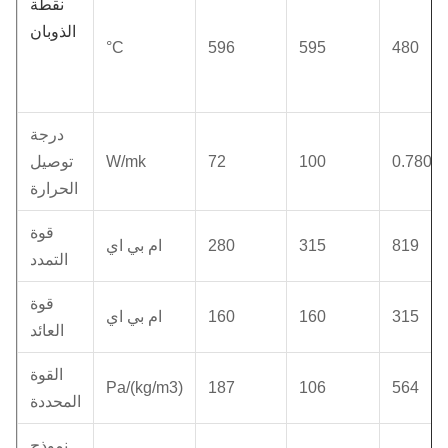
نقطة
الذوبان
°C
596
595
480
درجة
0.7803
100
72
W/mk
توصيل
الحرارة
قوة
819
315
280
ام بي اي
التمدد
قوة
315
160
160
ام بي اي
العائد
القوة
Pa/(kg/m3)
187
106
564
المحددة
نموذج