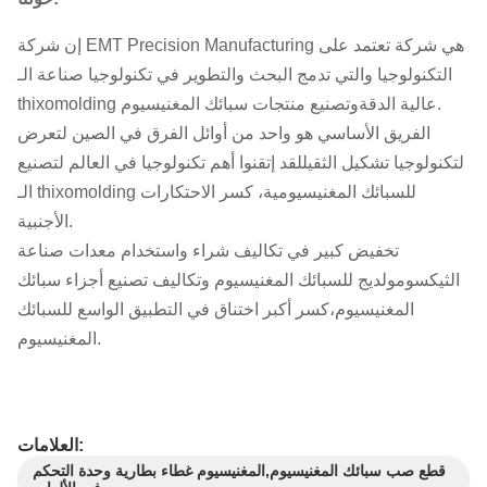
إن شركة EMT Precision Manufacturing هي شركة تعتمد على
التكنولوجيا والتي تدمج البحث والتطوير في تكنولوجيا صناعة الـ
thixomolding عالية الدقةوتصنيع منتجات سبائك المغنيسيوم.
الفريق الأساسي هو واحد من أوائل الفرق في الصين لتعرض
لتكنولوجيا تشكيل الثقيللقد إتقنوا أهم تكنولوجيا في العالم لتصنيع
الـ thixomolding للسبائك المغنيسيومية، كسر الاحتكارات
الأجنبية.
تخفيض كبير في تكاليف شراء واستخدام معدات صناعة
الثيكسومولديج للسبائك المغنيسيوم وتكاليف تصنيع أجزاء سبائك
المغنيسيوم،كسر أكبر اختناق في التطبيق الواسع للسبائك
المغنيسيوم.
العلامات:
قطع صب سبائك المغنيسيوم,المغنيسيوم غطاء بطارية وحدة التحكم