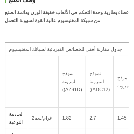
وصف المنتج
غطاء بطارية وحدة التحكم في الألعاب خفيفة الوزن ودائمة الصنع
من سبيكة المغنيسيوم عالية القوة لسهولة التحمل
جدول مقارنة أفقي للخصائص الفيزيائية لسبائك المغنيسيوم
نموذج
نموذج
نموذج
المرونة
المرونة
المرونة
((AZ91D)
((ADC12)
الجاذبية
1.45
2.7
1.82
غرام/سم2
النوعية