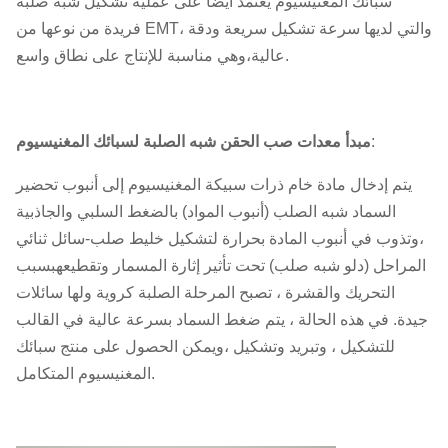
سبائك المغنيسيوم يعتمد أيضاً على عملية تشكيل شبه صلبة
فريدة من نوعها من EMT، والتي لديها سرعة تشكيل سريعة ودقة
عالية،وهي مناسبة للإنتاج على نطاق واسع.
:
مبدأ معدات صب الحقن شبه الصلبة لسبائك المغنيسيوم
يتم إدخال مادة خام ذرات سبيكة المغنيسيوم إلى أنبوب تحضير
السماد شبه الصلب (أنبوب المواد) بالضغط السلبي والجاذبية
،وتذوب في أنبوب المادة بحرارة لتشكيل خليط صلب-سائل ثنائي
المراحل (دلو شبه صلب) تحت تأثير إثارة المسمار وتقطيعهبسبب
التحريك والقشرة ، تصبح المرحلة الصلبة كروية ولها سائلات
جيدة. في هذه الحالة ، يتم ضغط السماد بسرعة عالية في القالب
للتشكيل ، وتبريد وتشكيل ،ويمكن الحصول على منتج سبائك
المغنيسيوم المتكامل.