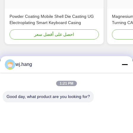
Powder Coating Mobile Shell Die Casting UG
Magnesium
Electroplating Smart Keyboard Casing
Turning C
احصل على أفضل سعر
wj.hang
اتصل بنا
Jiangsu EMT Precision Manufacturing Co.,
1:21 PM
Ltd.
Good day, what product are you looking for?
wj.hang@emt-tech-mg.com
البريد الإلكتروني:
الهاتف:
0086-18362975610
عنوان الشركة:
رقم 6-1 طريق جييك، شارع تشيتينغ، مدينة يكسينغ،
مقاطعة جيانغسو، الصين
وقت العمل:
8:00-17:00