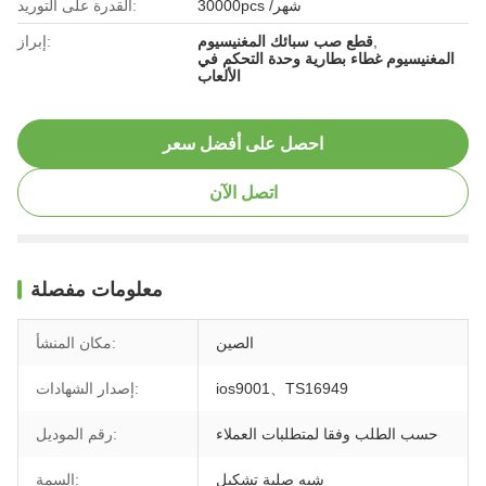
30000pcs /شهر
القدرة على التوريد:
,
قطع صب سبائك المغنيسيوم
إبراز:
المغنيسيوم غطاء بطارية وحدة التحكم في
الألعاب
احصل على أفضل سعر
اتصل الآن
معلومات مفصلة
الصين
مكان المنشأ:
ios9001、TS16949
إصدار الشهادات:
حسب الطلب وفقا لمتطلبات العملاء
رقم الموديل:
شبه صلبة تشكيل
السمة: