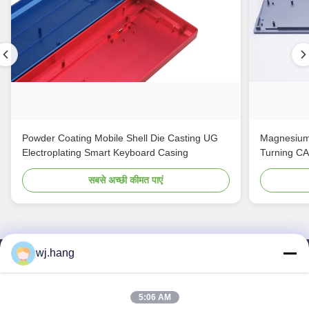
Powder Coating Mobile Shell Die Casting UG
Magnesium
Electroplating Smart Keyboard Casing
Turning C
सबसे अच्छी कीमत पाएं
wj.hang
हमसे संपर्क करें
Jiangsu EMT Precision Manufacturing Co.,
5:06 AM
Ltd.