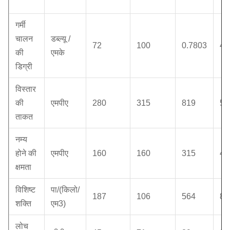
गर्मी
चालन
डब्ल्यू /
72
100
0.7803
42
की
एमके
डिग्री
विस्तार
की
एमपीए
280
315
819
51
ताकत
नम्य
होने की
एमपीए
160
160
315
40
क्षमता
विशिष्ट
पा/(किलो/
187
106
564
80
शक्ति
एम3)
लोच