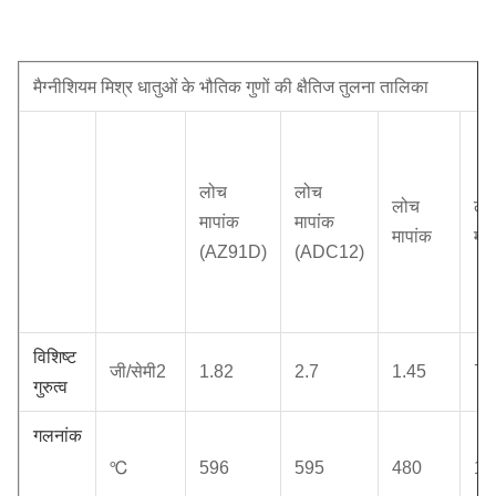
मैग्नीशियम मिश्र धातुओं के भौतिक गुणों की क्षैतिज तुलना तालिका
लोच
लोच
लोच
लो
मापांक
मापांक
मापांक
माप
(AZ91D)
(ADC12)
विशिष्ट
जी/सेमी2
1.82
2.7
1.45
7.
गुरुत्व
गलनांक
℃
596
595
480
15