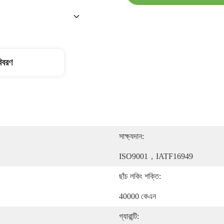
বিবরণ
সাক্ষ্যদান:
ISO9001，IATF16949
ছাঁচ লকিং শক্তি:
40000 কেএন
গ্যারান্টি: