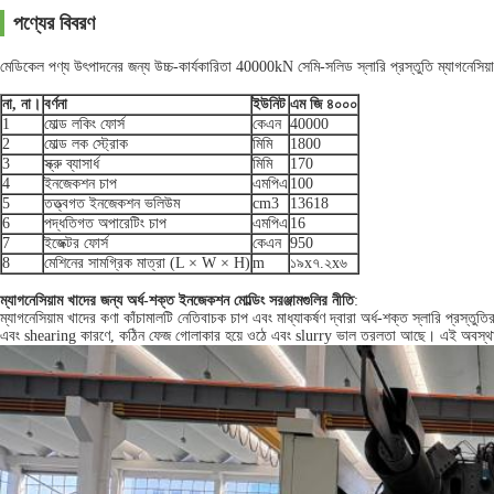
পণ্যের বিবরণ
মেডিকেল পণ্য উৎপাদনের জন্য উচ্চ-কার্যকারিতা 40000kN সেমি-সলিড স্লারি প্রস্তুতি ম্যাগনেসিয়া
না, না।
বর্ণনা
ইউনিট
এম জি ৪০০০
1
মোল্ড লকিং ফোর্স
কেএন
40000
2
মোল্ড লক স্ট্রোক
মিমি
1800
3
স্ক্রু ব্যাসার্ধ
মিমি
170
4
ইনজেকশন চাপ
এমপিএ
100
5
তত্ত্বগত ইনজেকশন ভলিউম
cm3
13618
6
পদ্ধতিগত অপারেটিং চাপ
এমপিএ
16
7
ইজেক্টর ফোর্স
কেএন
950
8
মেশিনের সামগ্রিক মাত্রা (L × W × H)
m
১৯x৭.২x৬
ম্যাগনেসিয়াম খাদের জন্য অর্ধ-শক্ত ইনজেকশন মোল্ডিং সরঞ্জামগুলির নীতি
:
ম্যাগনেসিয়াম খাদের কণা কাঁচামালটি নেতিবাচক চাপ এবং মাধ্যাকর্ষণ দ্বারা অর্ধ-শক্ত স্লারি প্রস
এবং shearing কারণে, কঠিন ফেজ গোলাকার হয়ে ওঠে এবং slurry ভাল তরলতা আছে। এই অবস্থায় slurry 