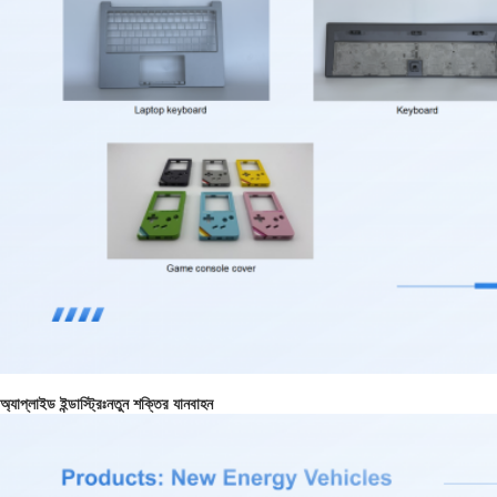
অ্যাপ্লাইড ইন্ডাস্ট্রিঃনতুন শক্তির যানবাহন