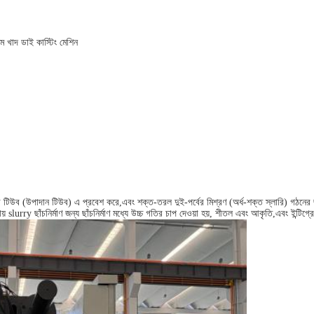
ম খাদ ডাই কাস্টিং মেশিন
্তুতির টিউব (উপাদান টিউব) এ প্রবেশ করে,এবং শক্ত-তরল দুই-পর্বের মিশ্রণ (অর্ধ-শক্ত স্লারি) গঠনে
ছাঁচনির্মাণ জন্য ছাঁচনির্মাণ মধ্যে উচ্চ গতির চাপ দেওয়া হয়, শীতল এবং আকৃতি,এবং ইন্টিগ্রেটে