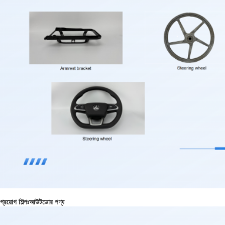
প্রয়োগ শিল্পঃআউটডোর পণ্য