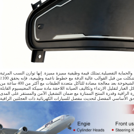
حماية التفصيلية,تمتلك قيمة وظيفية مميزة مميزة. إنها توازن النسب المرئية
للسيارة ، وتثري الهرمية الثلاثية الأبعاد لجانب الجسم ،ويجعل الشكل العام للسيارة أكثر تنسيقًا وتحسينًا للتعويض عن المظهر المتوحد للدرع الأيمن للجسمتشكلت من قبل القوالب عالية الدقة مع خطوط ناعمة وطبيعية، فإنه يحقق 100٪
تناسب مع درع الجسم الصحيح،ومشاكل الضوضاء غير الطبيعية للشاشات البلاستيكيةيحتوي على سطح رقيق ومقاوم للتراب ومقاومة ممتازة للخدوش والشيخوخة بعد معالجة مضادة للتآكل متعددة الطبقات مع أكثر من 400 ساعة من
بار لتقليل الارتداء وتكاليف الصيانة اللاحقة.مادة سبيكة المغنيسيوم القابلة
ر السيارة الراقية وقدرة المنتج الممتازة مع ضمان التشغيل الآمن والمستقر على المدى