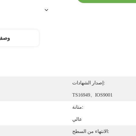
وصف 
إصدار الشهادات:
TS16949、IOS9001
متانة:
عالي
الانتهاء من السطح: