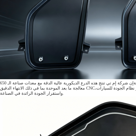
كرائد محلي في تقنية سبائك المغنيسيوم شبه الصلبةإن شركة إم تي تنتج هذه الدرع الديكورية عالية الدقة مع معدات صناعة الـ 650T ذاتية التطويرعملية إنتاج شبه الصلبة الخضراء بأكملها آمنة، منخفضة الطاقة، وخالية من التلوث، مع
معالجة ما بعد الموحدة بما في ذلك الانتهاء الدقيق CNC،التلميع الدقيقويتوافق بدقة مع معايير نظام الجودة للسيارات IATF 16949، إنتاجنا الجماعي المستقر من أكثر من 95٪ يضمن تحديد مواقع الثقوب،تناسب مثالي، الأداء الموحد،
واستقرار الجودة الرائدة في الصناعة.