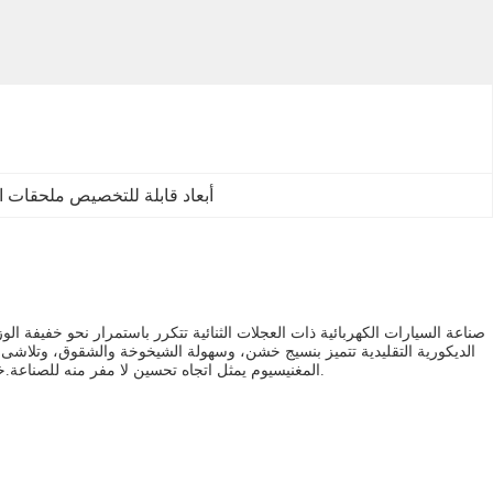
أبعاد قابلة للتخصيص ملحقات ا
صناعة السيارات الكهربائية ذات العجلات الثنائية تتكرر باستمرار نحو خفيفة ال
الديكورية التقليدية تتميز بنسيج خشن، وسهولة الشيخوخة والشقوق، وتلاشى ال
المغنيسيوم يمثل اتجاه تحسين لا مفر منه للصناعة.خفض استهلاك الطاقة، وتحسين نطاق الطيران، وممارسات التصنيع الأخضر، وتحسين بشكل كبير نسيج السيارة التفصيلية وسلامة الاستخدام على المدى الطويل.