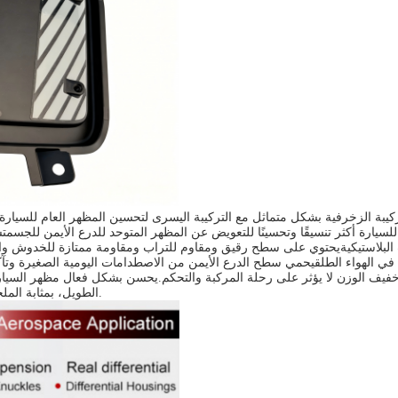
 الزخرفية بشكل متماثل مع التركيبة اليسرى لتحسين المظهر العام للسيارة وال
الهواء الطلقيحمي سطح الدرع الأيمن من الاصطدامات اليومية الصغيرة وتآكل الغ
نيع الأخضر، وتصميم خفيف الوزن لا يؤثر على رحلة المركبة والتحكم.يحسن بشكل فعال مظه
الطويل، بمثابة الملحق الأساسي المفضل لتحديث مفصل للسيارات الكهربائية ذات العجلتين الراقية.