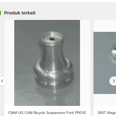
Produk terkait
CMM UG CAM Bicycle Suspension Fork PRO/E
300T Magn