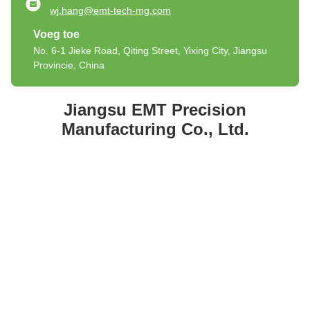
wj.hang@emt-tech-mg.com
Voeg toe
No. 6-1 Jieke Road, Qiting Street, Yixing City, Jiangsu
Provincie, China
Jiangsu EMT Precision
Manufacturing Co., Ltd.