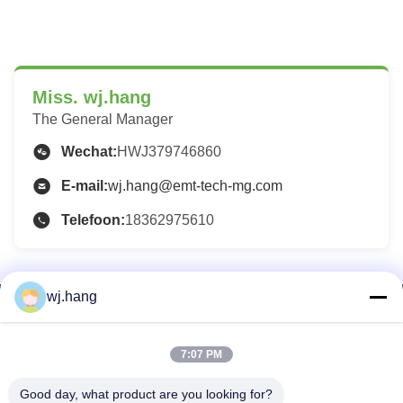
Miss. wj.hang
The General Manager
Wechat:
HWJ379746860
E-mail:
wj.hang@emt-tech-mg.com
Telefoon:
18362975610
wj.hang
Neem contact met ons op
Jiangsu EMT Precision Manufacturing Co.,
7:07 PM
Ltd.
Good day, what product are you looking for?