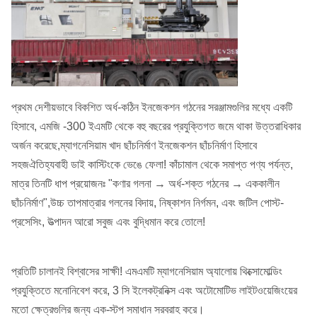
প্রথম দেশীয়ভাবে বিকশিত অর্ধ-কঠিন ইনজেকশন গঠনের সরঞ্জামগুলির মধ্যে একটি
হিসাবে, এমজি -300 ইএমটি থেকে বহু বছরের প্রযুক্তিগত জমে থাকা উত্তরাধিকার
অর্জন করেছে,ম্যাগনেসিয়াম খাদ ছাঁচনির্মাণ ইনজেকশন ছাঁচনির্মাণ হিসাবে
সহজঐতিহ্যবাহী ডাই কাস্টিংকে ভেঙে ফেলা! কাঁচামাল থেকে সমাপ্ত পণ্য পর্যন্ত,
মাত্র তিনটি ধাপ প্রয়োজনঃ "কণার গলনা → অর্ধ-শক্ত গঠনের → এককালীন
ছাঁচনির্মাণ",উচ্চ তাপমাত্রার গলনের বিদায়, নিষ্কাশন নির্গমন, এবং জটিল পোস্ট-
প্রসেসিং, উত্পাদন আরো সবুজ এবং বুদ্ধিমান করে তোলে!
প্রতিটি চালানই বিশ্বাসের সাক্ষী! এমএমটি ম্যাগনেসিয়াম অ্যালোয় থিক্সোমোল্ডিং
প্রযুক্তিতে মনোনিবেশ করে, 3 সি ইলেকট্রনিক্স এবং অটোমোটিভ লাইটওয়েজিংয়ের
মতো ক্ষেত্রগুলির জন্য এক-স্টপ সমাধান সরবরাহ করে।