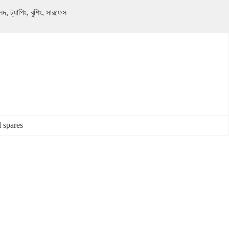
েদ, ট্যাপিং, বুশিং, সারফেস 
l spares